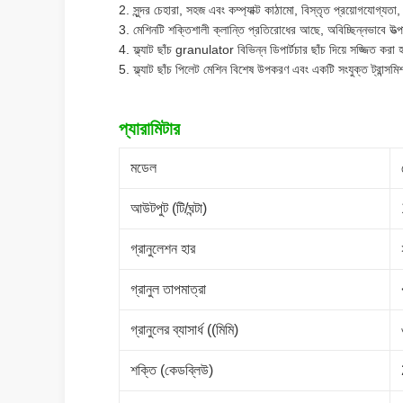
2. সুন্দর চেহারা, সহজ এবং কম্প্যাক্ট কাঠামো, বিস্তৃত প্রয়োগযোগ্যত
3. মেশিনটি শক্তিশালী ক্লান্তি প্রতিরোধের আছে, অবিচ্ছিন্নভাবে উত্পা
4. ফ্ল্যাট ছাঁচ granulator বিভিন্ন ডিপার্টচার ছাঁচ দিয়ে সজ্জি
5. ফ্ল্যাট ছাঁচ পিলেট মেশিন বিশেষ উপকরণ এবং একটি সংযুক্ত ট্রান্স
প্যারামিটার
মডেল
আউটপুট (টি/ঘন্টা)
গ্রানুলেশন হার
গ্রানুল তাপমাত্রা
গ্রানুলের ব্যাসার্ধ ((মিমি)
শক্তি (কেডব্লিউ)