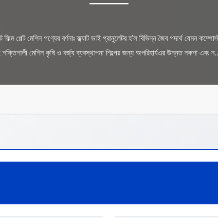
ট ফিল্ম পেল্ট মেশিন পণ্যের বর্ণনাঃ ফ্ল্যাট ডাই গ্রানুলেটর হ'ল বিভিন্ন জৈব পদার্থ যেমন কম্প