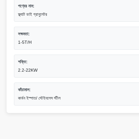
পণ্যের নাম:
ফ্ল্যাট ডাই গ্রানুলেটর
সক্ষমতা:
1-5T/H
শক্তি:
2.2-22KW
কাঁচামাল:
কার্বন ইস্পাত/ স্টেইনলেস স্টীল