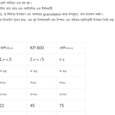
া, ছোট পদচিহ্ন এবং কম শব্দ।
দিত হতে পারে এবং অর্থনৈতিক এবং দীর্ঘস্থায়ী
ত করা হয়, যা বিভিন্ন উপকরণ এবং আকারের granulation জন্য উপযুক্ত, ভাল ফলাফল অর্জন।
মিশন ডিভাইস গ্রহণ করে, এবং মূল উপাদানগুলি খাদ ইস্পাত এবং পরিধান-প্রতিরোধী উপকরণ তৈরি করা হয
কেপি-৪০০
KP-600
কেপি-৮০০
1.৮-২.5
2.৫-৩।5
৪-৫
> ৯৫
> ৯৫
> ৯৫
<৩০
<৩০
<৩০
৩-৩০
৩-৩০
৩-৩০
22
45
75