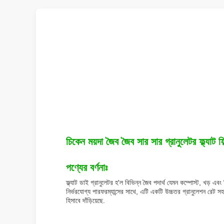
চিকেন ময়দা জৈব জৈব সার সার গ্রানুলেটর ফ্ল্যাট ফিল
পণ্যের বর্ণনাঃ
ফ্ল্যাট ডাই গ্রানুলেটর হ'ল বিভিন্ন জৈব পদার্থ যেমন কম্পোস্ট, খড় এ
নির্ভরযোগ্য পারফরম্যান্সের সাথে, এটি একটি উচ্চতর গ্রানুলেশন রেট সহ 
হিসাবে দাঁড়িয়েছে.