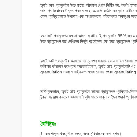
ফ্ল্যাট ডাই গ্রানুলেটর উচ্চ মানের কাঁচামাল থেকে নির্মিত হয়, কার্বন
জারা প্রতিরোধের উন্নত প্রদান করে, এমনকি কঠোর অবস্থার অধীনে একটি দী
যেমন প্রক্রিয়াজাত উপাদান এবং অপারেশনের পরিবেশগত অবস্থার মত
যখন এটি গ্রানুলেশন দক্ষতা আসে, ফ্ল্যাট ডাই গ্রানুলেটর 95% এর একট
উচ্চ গ্রানুলেশন হার মেশিনের নির্ভুল প্রকৌশল এবং তার গ্রানুলেশন প্র
ফ্ল্যাট ডাই গ্রানুলেটর অন্যান্য গ্রানুলেশন সরঞ্জাম যেমন ডাবল রোলা
কণিকায় কাঁচামাল কম্প্রেস করতেযাইহোক, ফ্ল্যাট ডাই গ্রানুলেটরটি 
granulation সরঞ্জাম লাইনআপ মধ্যে রোলার প্রেস granulating মে
সামগ্রিকভাবে, ফ্ল্যাট ডাই গ্রানুলেটর তাদের গ্রানুলেশন প্রক্রিয়া
টুকরা সরঞ্জাম করতে সক্ষমআপনি কৃষি খাতে থাকুন বা জৈব পদার্থ পুনর্ব্যব
বৈশিষ্ট্যঃ
1. কম শক্তি খরচ, উচ্চ ফলন, এবং সুবিধাজনক অপারেশন।