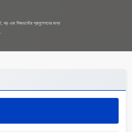
োস্ট, খড় এবং সিজডস্টের গ্রানুলেশনের জন্য