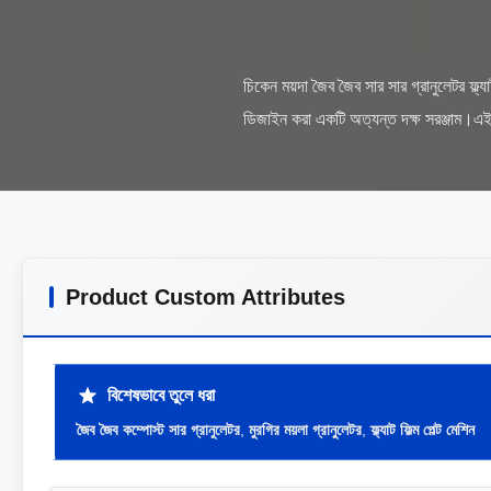
চিকেন ময়দা জৈব জৈব সার সার গ্রানুলেটর ফ্ল্যা
Product Custom Attributes
বিশেষভাবে তুলে ধরা
জৈব জৈব কম্পোস্ট সার গ্রানুলেটর
,
মুরগির ময়লা গ্রানুলেটর
,
ফ্ল্যাট ফিল্ম পেল্ট মেশিন