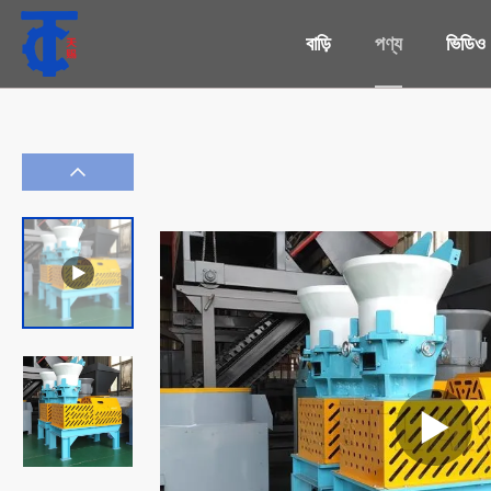
বাড়ি
পণ্য
ভিডিও