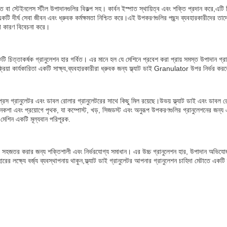
 ইস্পাত বা স্টেইনলেস স্টীল উপাদানগুলির বিকল্প সহ। কার্বন ইস্পাত স্থায়িত্ব এবং শক্তি প্রদান করে,এ
র্ঘ সেবা জীবন এবং ধ্রুবক কর্মক্ষমতা নিশ্চিত করে।এই উপকরণগুলির পছন্দ ব্যবহারকারীদের তাদের নির্
ো কারণ বিবেচনা করে।
ি চিত্তাকর্ষক গ্রানুলেশন হার গর্বিত। এর মানে হল যে মেশিনে প্রবেশ করা প্রায় সমস্ত উপাদান গ্
ক্রিয়া কার্যকারিতা একটি সাক্ষ্য,ব্যবহারকারীরা ধ্রুবক জন্য ফ্ল্যাট ডাই Granulator উপর নির্ভর ক
র প্রেস গ্রানুলেটর এবং ডাবল রোলার গ্রানুলেটরের সাথে কিছু মিল রয়েছে।উভয় ফ্ল্যাট ডাই এবং ডাবল
এর নকশা এবং প্রয়োগে পৃথক, যা কম্পোস্ট, খড়, সিজডস্ট এবং অনুরূপ উপকরণগুলির গ্রানুলেশনের জন
শিন একটি মূল্যবান পরিপূরক.
গুলিকে সহজতর করার জন্য শক্তিশালী এবং নির্ভরযোগ্য সমাধান। এর উচ্চ গ্রানুলেশন হার, উপাদান অভিয
হারের লক্ষ্যে বর্জ্য ব্যবস্থাপনায় থাকুন,ফ্ল্যাট ডাই গ্রানুলেটর আপনার গ্রানুলেশন চাহিদা মেটাতে একট