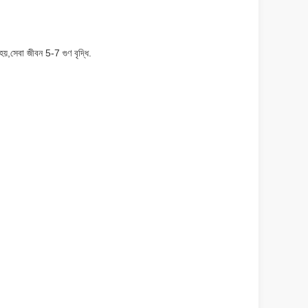
়,সেবা জীবন 5-7 গুণ বৃদ্ধি.