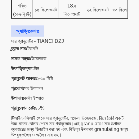
শক্তি
18.৫
১৫ কিলোওয়াট
২২ কিলোওয়াট
৩০ কিলোওয়াট
(কেডব্লিউ)
কিলোওয়াট
রোলার
Φ150x220
Φ150x300
Φ186x300
Φ300x300
অ্যাপ্লিকেশনঃ
আকার
সার গ্রানুলেটর - TIANCI DZJ
খাওয়ানোর
ব্র্যান্ড নামঃ
টিয়ানসি
₹০.৫ মিমি
₹০.৫ মিমি
₹০.৫ মিমি
₹০.৫ মিমি
আকার
মডেল নম্বরঃ
ডিজেডজে
সমাপ্ত
উৎপত্তিস্থল:
চীন
Φ2.5 ~
Φ2.5 ~
Φ2.5 ~
Φ2.5 ~
গ্রানুলের
Φ10
Φ10
Φ10
Φ20
গ্রানুলেট আকারঃ
২-১০ মিমি
আকার
প্রয়োগঃ
সার উৎপাদন
উপাদান
২% থেকে
২% থেকে
২% থেকে
২% থেকে
উপাদানঃ
কার্বন ইস্পাত
আর্দ্রতা
৫%
৫%
৫%
৫%
গ্রানুলেশন রেটঃ
৯০%
টিআইএনসিআই থেকে সার গ্রানুলেটর, মডেল ডিজেডজে, চীনে তৈরি একটি
উচ্চ মানের রোলার প্রেস সার গ্রানুলেটর।এই granulator সার উত্পাদন
ব্যবহারের জন্য ডিজাইন করা হয় এবং বিভিন্ন উপকরণ granulating জন্য
উপযুক্তজৈব ও অজৈব সার সহ।