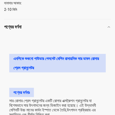
দানাদার আকার:
2-10 মিমি
পণ্যের বর্ণনা
এনপিকে শুকনো পাউডার পেললেট মেশিন রাসায়নিক সার ডাবল রোলার
প্রেস গ্রানুলেটর
পণ্যের বর্ণনাঃ
সার রোলার প্রেস গ্রানুলেটর একটি রোলার এক্সট্রুশন গ্রানুলেটর যা
বিশেষভাবে সার উৎপাদনের জন্য ডিজাইন করা হয়েছে। এই উদ্ভাবনী
মেশিনটি উচ্চ মানের কার্বন ইস্পাত থেকে তৈরি,উৎপাদন প্রক্রিয়ায় এর
স্থায়িত্ব এবং দীর্ঘায়ু নিশ্চিত করা.