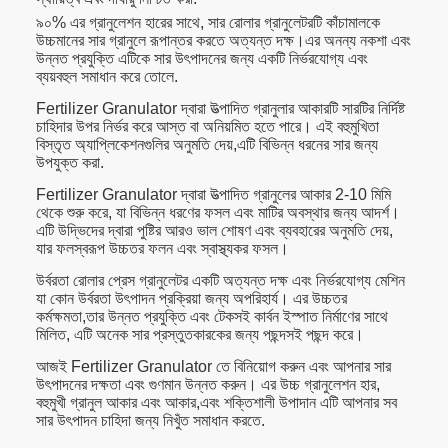
৯০% এর গ্রানুলেশন হারের সাথে, সার রোলার গ্রানুলেটরটি কাঁচামালকে
উচ্চমানের সার গ্রানুলে রূপান্তর করতে অত্যন্ত দক্ষ।এর অনন্য নকশা এবং
উন্নত প্রযুক্তি এটিকে সার উৎপাদনের জন্য একটি নির্ভরযোগ্য এবং
ব্যয়বহুল সমাধান করে তোলে.
Fertilizer Granulator দ্বারা উত্পাদিত গ্রানুলার আকারটি সারটির নির্দিষ্ট
চাহিদার উপর নির্ভর করে আস্ত বা অনিয়মিত হতে পারে। এই বহুমুখিতা
বিস্তৃত অ্যাপ্লিকেশনগুলির অনুমতি দেয়,এটি বিভিন্ন ধরনের সার জন্য
উপযুক্ত করা.
Fertilizer Granulator দ্বারা উত্পাদিত গ্রানুলের আকার 2-10 মিমি
থেকে শুরু করে, যা বিভিন্ন ধরণের ফসল এবং মাটির অবস্থার জন্য আদর্শ।
এটি উদ্ভিদের দ্বারা পুষ্টির আরও ভাল শোষণ এবং ব্যবহারের অনুমতি দেয়,
যার ফলস্বরূপ উচ্চতর ফলন এবং স্বাস্থ্যকর ফসল।
উর্বরতা রোলার প্রেস গ্রানুলেটর একটি অত্যন্ত দক্ষ এবং নির্ভরযোগ্য মেশিন
যা কোন উর্বরতা উৎপাদন প্রক্রিয়া জন্য অপরিহার্য। এর উচ্চতর
কর্মক্ষমতা,তার উন্নত প্রযুক্তি এবং টেকসই কার্বন ইস্পাত নির্মাণের সাথে
মিলিত, এটি অনেক সার প্রস্তুতকারকের জন্য পছন্দসই পছন্দ করে।
আজই Fertilizer Granulator তে বিনিয়োগ করুন এবং আপনার সার
উৎপাদনের দক্ষতা এবং গুণমান উন্নত করুন। এর উচ্চ গ্রানুলেশন হার,
বহুমুখী গ্রানুল আকার এবং আকার,এবং শক্তিশালী উপাদান এটি আপনার সব
সার উৎপাদন চাহিদা জন্য নিখুঁত সমাধান করতে.