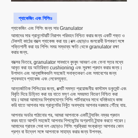
প্যাকেজিং এবং শিপিংঃ
প্যাকেজিং এবং শিপিং জন্য সার Granulator
আমাদের সার গ্রানুলেটরটি নিরাপদ পরিবহন নিশ্চিত করার জন্য একটি শক্ত ও
টেকসই কাঠের বাক্সে প্যাকেজ করা হয়।বক্স এছাড়াও জলরোধী উপকরণ সঙ্গে
শক্তিশালী করা হয় শিপিং সময় সম্ভাব্য ক্ষতি থেকে granulator রক্ষা
করার জন্য.
বাক্সের ভিতরে, granulator সাবধানে বুদবুদ আবরণ এবং ফেনা স্তর মধ্যে
আবৃত করা হয় অতিরিক্ত cushioning এবং সুরক্ষা প্রদান করার জন্য।
উপাদান এবং আনুষাঙ্গিকগুলি সহজেই সনাক্তকরণ এবং সমাবেশের জন্য
পৃথকভাবে প্যাকেজ এবং লেবেলযুক্ত.
আন্তর্জাতিক শিপিংয়ের জন্য, বক্সটি সমস্ত প্রয়োজনীয় কাস্টমস ডকুমেন্ট এবং
বিবৃতি দিয়ে চিহ্নিত করা হয় যাতে মসৃণ এবং সময়মত বিতরণ নিশ্চিত করা
যায়।আমরা আমাদের বিশ্বাসযোগ্য শিপিং পার্টনারদের সাথে ঘনিষ্ঠভাবে কাজ
করি যাতে আপনার সার গ্রানুলেটর নিখুঁত অবস্থায় আপনার দরজায় পৌঁছে যায়.
আপনার অর্ডার পাঠানোর পর, আমরা আপনাকে একটি ট্র্যাকিং নম্বর প্রদান
করব যাতে আপনি সহজেই আপনার শিপমেন্টের অগ্রগতি ট্র্যাক করতে পারেন।
আমাদের গ্রাহক সেবা দল এছাড়াও শিপিং প্রক্রিয়া সংক্রান্ত আপনার কোন
প্রশ্ন বা উদ্বেগ সঙ্গে আপনাকে সাহায্য করার জন্য উপলব্ধ.