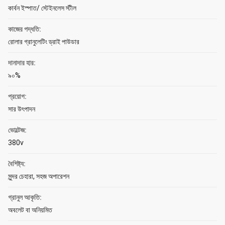
কার্বন ইস্পাত/ স্টেইনলেস স্টীল
কাজের পদ্ধতি:
রোলার গ্রানুলেটিং ড্রাই পাউডার
দানাদার হার:
৯০%
প্রয়োগ:
সার উৎপাদন
ভোল্টেজ:
380v
বৈশিষ্ট্য:
সুন্দর চেহারা, সহজ অপারেশন
গ্রানুল আকৃতি:
অবলেট বা অনিয়মিত