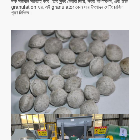
দক্ষ সমাধান সরবরাহ করে।তার সুন্দর চেহারা দিয়ে, সহজ অপারেশন, এবং উচ্চ
granulation হার, এই granulator কোন সার উৎপাদন সেটিং চাহিদা
পূরণ নিশ্চিত।