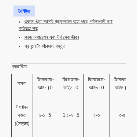
বৈশিষ্ট্যঃ
শুকনো গুঁড়া সরাসরি গ্রানুলেটেড হতে পারে, শক্তিশালী কণা
কঠোরতা সহ;
সহজ অপারেশন এবং দীর্ঘ সেবা জীবন
গ্রানুলেটিং কাঁচামাল বিস্তৃত
প্যারামিটার
ডিজেডজে-
ডিজেডজে-
ডিজেডজে-
ডিজেডজে-
মডেল
আই১।0
আই২।0
আই৩।0
আই৪।0
উৎপাদন
ক্ষমতা
১-১।5
1.৫-২।5
২-৩
৩-৪
((টন/ঘন্টা)