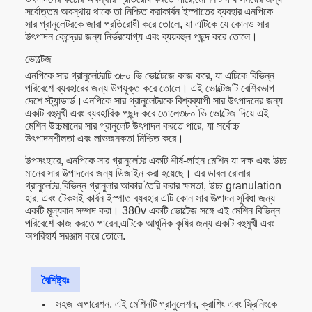
সর্বোত্তম অবস্থায় থাকে তা নিশ্চিত করাকার্বন ইস্পাতের ব্যবহার এনপিকে
সার গ্রানুলেটরকে জারা প্রতিরোধী করে তোলে, যা এটিকে যে কোনও সার
উৎপাদন কেন্দ্রের জন্য নির্ভরযোগ্য এবং ব্যয়বহুল পছন্দ করে তোলে।
ভোল্টেজ
এনপিকে সার গ্রানুলেটরটি ৩৮০ ভি ভোল্টেজে কাজ করে, যা এটিকে বিভিন্ন
পরিবেশে ব্যবহারের জন্য উপযুক্ত করে তোলে। এই ভোল্টেজটি বেশিরভাগ
দেশে স্ট্যান্ডার্ড।এনপিকে সার গ্রানুলেটরকে বিশ্বব্যাপী সার উৎপাদনের জন্য
একটি বহুমুখী এবং ব্যবহারিক পছন্দ করে তোলে৩৮০ ভি ভোল্টেজ দিয়ে এই
মেশিন উচ্চমানের সার গ্রানুলেট উৎপাদন করতে পারে, যা সর্বোচ্চ
উৎপাদনশীলতা এবং লাভজনকতা নিশ্চিত করে।
উপসংহারে, এনপিকে সার গ্রানুলেটর একটি শীর্ষ-লাইন মেশিন যা দক্ষ এবং উচ্চ
মানের সার উত্পাদনের জন্য ডিজাইন করা হয়েছে। এর ডাবল রোলার
গ্রানুলেটর,বিভিন্ন গ্রানুলার আকার তৈরি করার ক্ষমতা, উচ্চ granulation
হার, এবং টেকসই কার্বন ইস্পাত ব্যবহার এটি কোন সার উত্পাদন সুবিধা জন্য
একটি মূল্যবান সম্পদ করা। 380v একটি ভোল্টেজ সঙ্গে এই মেশিন বিভিন্ন
পরিবেশে কাজ করতে পারেন,এটিকে আধুনিক কৃষির জন্য একটি বহুমুখী এবং
অপরিহার্য সরঞ্জাম করে তোলে.
বৈশিষ্ট্যঃ
সহজ অপারেশন, এই মেশিনটি গ্রানুলেশন, ক্রাশিং এবং স্ক্রিনিংকে