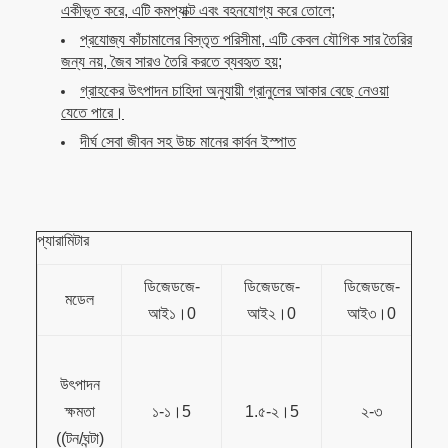
একীভূত করে, এটি কমপ্যাক্ট এবং বহনযোগ্য করে তোলে;
প্রযোজ্য কাঁচামালের বিস্তৃত পরিসীমা, এটি কেবল যৌগিক সার তৈরির
জন্য নয়, জৈব সারও তৈরি করতে ব্যবহৃত হয়;
গ্রাহকের উৎপাদন চাহিদা অনুযায়ী গ্রানুলের আকার বেছে নেওয়া
যেতে পারে।
দীর্ঘ সেবা জীবন সহ উচ্চ মানের কার্বন ইস্পাত
প্যারামিটার
ডিজেডজে-
ডিজেডজে-
ডিজেডজে-
মডেল
আই১।0
আই২।0
আই৩।0
উৎপাদন
ক্ষমতা
১-১।5
1.৫-২।5
২-৩
((টন/ঘন্টা)