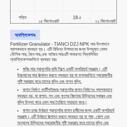
শক্তি
18.৫
১৫ কিলোওয়াট
২২ কিলোওয়াট
৩০
(কেডব্লিউ)
কিলোওয়াট
অ্যাপ্লিকেশনঃ
রোলার
Φ150x220
Φ150x300
Φ186x300
Φ
Fertilizer Granulator - TIANCI DZJ NPK সার উৎপাদনে
আকার
ব্যাপকভাবে ব্যবহৃত হয়। এটি বিভিন্ন উপাদানের জন্য উপযুক্ত যেমন
যৌগিক সার, জৈব সার,এবং অজৈব সারএটি সাধারণত নিম্নলিখিত
খাওয়ানোর
অ্যাপ্লিকেশনগুলিতে ব্যবহৃত হয়ঃ
₹০.৫ মিমি
₹০.৫ মিমি
₹০.৫ মিমি
আকার
কৃষিঃ সার গ্রানুলেটর কৃষি শিল্পে একটি অপরিহার্য সরঞ্জাম। এটি
উচ্চমানের সার উত্পাদন করতে ব্যবহৃত হয় যা ফসলগুলিতে প্রয়োজনীয়
সমাপ্ত
পুষ্টি সরবরাহ করে,তাদের বৃদ্ধি এবং ফলন বৃদ্ধি.
Φ2.5 ~
Φ2.5 ~
Φ2.5 ~
গ্রানুলের
Φ10
Φ10
Φ10
বাগান নির্মাণ: ফার্টিলাইজার গ্রানুলেটর বাগান নির্মাণেও ব্যাপকভাবে
আকার
ব্যবহৃত হয়, যা বাগান, লন এবং ফুলের বিছানায় উদ্ভিদের স্বাস্থ্য এবং
বৃদ্ধি উন্নত করে এমন সার তৈরিতে সহায়তা করে।
উপাদান
২% থেকে
২% থেকে
২% থেকে
বাগান চাষঃ উর্বরতা গ্রানুলেটর বাগান চাষীদের জন্য একটি অপরিহার্য
আর্দ্রতা
৫%
৫%
৫%
সরঞ্জাম। এটি উর্বরতা উত্পাদন করতে ব্যবহৃত হয় যা গাছ, ঝোপ এবং
অন্যান্য উদ্ভিদের প্রয়োজনীয় পুষ্টি সরবরাহ করে,তাদের বৃদ্ধি এবং