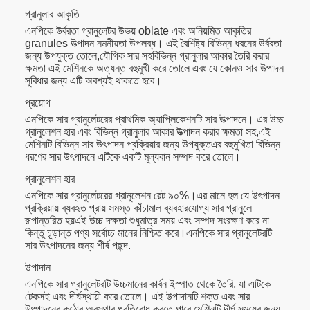
গ্রানুলার আকৃতি
এনপিকে উর্বরতা গ্রানুলেটর উভয় oblate এবং অনিয়মিত আকৃতির
granules উত্পাদন নমনীয়তা উপলব্ধ। এই বৈশিষ্ট্য বিভিন্ন ধরনের উর্বরতা
জন্য উপযুক্ত তোলে,যৌগিক সার সহবিভিন্ন গ্রানুলার আকার তৈরি করার
ক্ষমতা এই মেশিনকে অত্যন্ত বহুমুখী করে তোলে এবং যে কোনও সার উত্পাদন
সুবিধার জন্য এটি অবশ্যই থাকতে হবে।
প্রয়োগ
এনপিকে সার গ্রানুলেটরের প্রাথমিক অ্যাপ্লিকেশনটি সার উত্পাদনে। এর উচ্চ
গ্রানুলেশন হার এবং বিভিন্ন গ্রানুলার আকার উত্পাদন করার ক্ষমতা সহ,এই
মেশিনটি বিভিন্ন সার উৎপাদন প্রক্রিয়ার জন্য উপযুক্তএর বহুমুখিতা বিভিন্ন
ধরণের সার উৎপাদনে এটিকে একটি মূল্যবান সম্পদ করে তোলে।
গ্রানুলেশন হার
এনপিকে সার গ্রানুলেটরের গ্রানুলেশন রেট ৯০%।এর মানে হল যে উৎপাদন
প্রক্রিয়ায় ব্যবহৃত প্রায় সমস্ত কাঁচামাল ব্যবহারযোগ্য সার গ্রানুলে
রূপান্তরিত হয়এই উচ্চ দক্ষতা শুধুমাত্র সময় এবং সম্পদ সংরক্ষণ করে না
কিন্তু চূড়ান্ত পণ্য সর্বোচ্চ মানের নিশ্চিত করে।এনপিকে সার গ্রানুলেটরটি
সার উৎপাদনের জন্য শীর্ষ পছন্দ.
উপাদান
এনপিকে সার গ্রানুলেটরটি উচ্চমানের কার্বন ইস্পাত থেকে তৈরি, যা এটিকে
টেকসই এবং দীর্ঘস্থায়ী করে তোলে। এই উপাদানটি শক্ত এবং সার
উৎপাদনের কঠোর অবস্থার প্রতিরোধ করতে পারে,মেশিনটি দীর্ঘ সময়ের জন্য