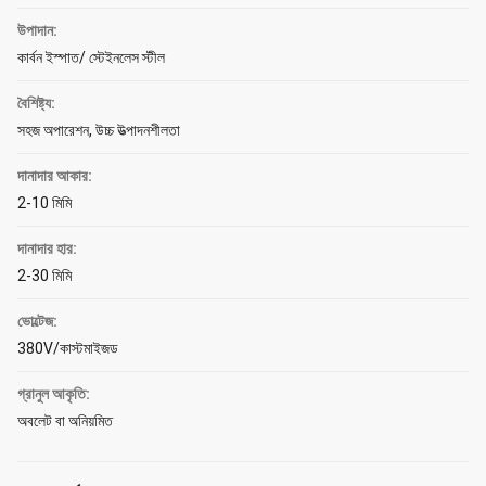
উপাদান:
কার্বন ইস্পাত/ স্টেইনলেস স্টীল
বৈশিষ্ট্য:
সহজ অপারেশন, উচ্চ উত্পাদনশীলতা
দানাদার আকার:
2-10 মিমি
দানাদার হার:
2-30 মিমি
ভোল্টেজ:
380V/কাস্টমাইজড
গ্রানুল আকৃতি:
অবলেট বা অনিয়মিত