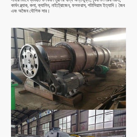
কার্বন ব্ল্যাক, কলা, ক্যালিন, নাইট্রোজেন, ফসফরাস, পটাসিয়াম ইত্যাদি। জৈব
এবং অজৈব যৌগিক সার।