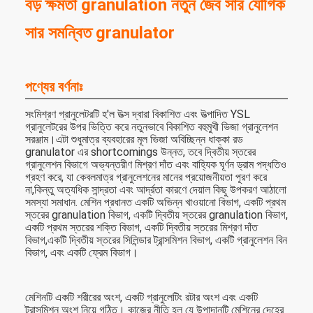
বড় ক্ষমতা granulation নতুন জৈব সার যৌগিক
সার সমন্বিত granulator
পণ্যের বর্ণনাঃ
সংমিশ্রণ গ্রানুলেটরটি হ'ল উত্স দ্বারা বিকাশিত এবং উত্পাদিত YSL
গ্রানুলেটরের উপর ভিত্তি করে নতুনভাবে বিকাশিত বহুমুখী ভিজা গ্রানুলেশন
সরঞ্জাম।এটা শুধুমাত্র ব্যবহারের মূল ভিজা অবিচ্ছিন্ন ধাক্কা রড
granulator এর shortcomings উন্নত, তবে দ্বিতীয় স্তরের
গ্রানুলেশন বিভাগে অভ্যন্তরীণ মিশ্রণ দাঁত এবং বাহ্যিক ঘূর্ণন ড্রাম পদ্ধতিও
গ্রহণ করে, যা কেবলমাত্র গ্রানুলেশনের মানের প্রয়োজনীয়তা পূরণ করে
না,কিন্তু অত্যধিক সান্দ্রতা এবং আর্দ্রতা কারণে দেয়াল কিছু উপকরণ আঠালো
সমস্যা সমাধান. মেশিন প্রধানত একটি অভিন্ন খাওয়ানো বিভাগ, একটি প্রথম
স্তরের granulation বিভাগ, একটি দ্বিতীয় স্তরের granulation বিভাগ,
একটি প্রথম স্তরের শক্তি বিভাগ, একটি দ্বিতীয় স্তরের মিশ্রণ দাঁত
বিভাগ,একটি দ্বিতীয় স্তরের সিলিন্ডার ট্রান্সমিশন বিভাগ, একটি গ্রানুলেশন বিন
বিভাগ, এবং একটি ফ্রেম বিভাগ।
মেশিনটি একটি শরীরের অংশ, একটি গ্রানুলেটিং রটার অংশ এবং একটি
ট্রান্সমিশন অংশ নিয়ে গঠিত। কাজের নীতি হল যে উপাদানটি মেশিনের দেহের