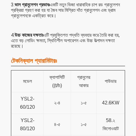
3.
ভাল গ্রানুলেশন প্রভাবঃ
একটি নতুন ভিজা ধারাবাহিক চাপ রড গ্রানুলেশন
প্রক্রিয়া গ্রহণ করা হয় যা জৈব সার মিশ্রিত দাঁত গ্রানুলেশন এবং ড্রাম
গ্রানুলেশনকে একত্রিত করে।
4.
উচ্চ কাজের দক্ষতাঃ
এটি প্রযুক্তিগত পদ্ধতি ব্যবহার করে তৈরি করা হয়,
এতে বড় লোডিং ক্ষমতা, স্থিতিশীল অপারেশন এবং উচ্চ উত্পাদন দক্ষতা
রয়েছে।
টেকনিক্যাল প্যারামিটারঃ
ক্যাপাসিটি
গ্রানুলের
মডেল
পাউডার
((t/h)
আকার
YSL2-
২-৪
১-৫
42.6KW
60/120
YSL2-
58.২
৪-৫
১-৫
80/120
কিলোওয়াট