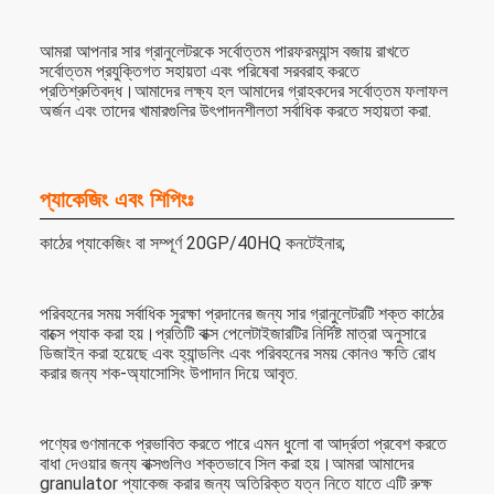
আমরা আপনার সার গ্রানুলেটরকে সর্বোত্তম পারফরম্যান্স বজায় রাখতে
সর্বোত্তম প্রযুক্তিগত সহায়তা এবং পরিষেবা সরবরাহ করতে
প্রতিশ্রুতিবদ্ধ।আমাদের লক্ষ্য হল আমাদের গ্রাহকদের সর্বোত্তম ফলাফল
অর্জন এবং তাদের খামারগুলির উৎপাদনশীলতা সর্বাধিক করতে সহায়তা করা.
প্যাকেজিং এবং শিপিংঃ
কাঠের প্যাকেজিং বা সম্পূর্ণ 20GP/40HQ কনটেইনার;
পরিবহনের সময় সর্বাধিক সুরক্ষা প্রদানের জন্য সার গ্রানুলেটরটি শক্ত কাঠের
বাক্সে প্যাক করা হয়।প্রতিটি বাক্স পেলেটাইজারটির নির্দিষ্ট মাত্রা অনুসারে
ডিজাইন করা হয়েছে এবং হ্যান্ডলিং এবং পরিবহনের সময় কোনও ক্ষতি রোধ
করার জন্য শক-অ্যাসোসিং উপাদান দিয়ে আবৃত.
পণ্যের গুণমানকে প্রভাবিত করতে পারে এমন ধুলো বা আর্দ্রতা প্রবেশ করতে
বাধা দেওয়ার জন্য বাক্সগুলিও শক্তভাবে সিল করা হয়।আমরা আমাদের
granulator প্যাকেজ করার জন্য অতিরিক্ত যত্ন নিতে যাতে এটি রুক্ষ