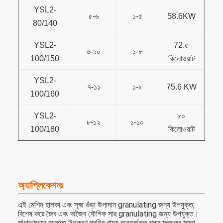
YSL2-
৫-৬
১-৫
58.6KW
80/140
YSL2-
72.৫
৬-১০
১-৮
100/150
কিলোওয়াট
YSL2-
৭-১১
১-৮
75.6 KW
100/160
YSL2-
৮০
৮-১২
১-১০
100/180
কিলোওয়াট
অ্যাপ্লিকেশনঃ
এই মেশিন হালকা এবং সূক্ষ্ম গুঁড়া উপাদান granulating জন্য উপযুক্ত,
বিশেষ করে জৈব এবং অজৈব যৌগিক সার granulating জন্য উপযুক্ত।
সাধারণভাবে ব্যবহৃত উপকরণ মুরগির খাদ্য অন্তর্ভুক্ত,শূকর মলগরুর ময়দা,