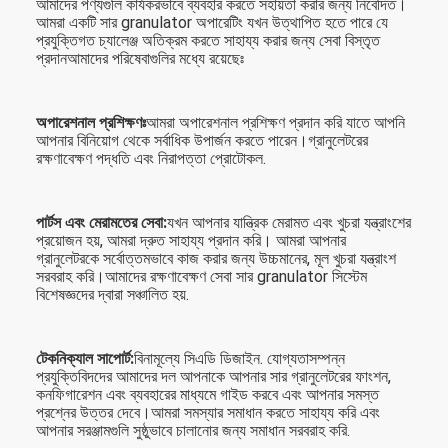
আমাদের পণ্যগুলি কার্যকরভাবে ব্যবহার করতে সহায়তা করার জন্য নিবেদিত।
আমরা একটি সার granulator অপারেটিং যখন উত্থাপিত হতে পারে যে
প্রযুক্তিগত চ্যালেঞ্জ অতিক্রম করতে সাহায্য করার জন্য সেবা বিস্তৃত
প্রদানআমাদের পরিষেবাগুলির মধ্যে রয়েছেঃ
অপারেশনাল প্রশিক্ষণঃ
আমরা অপারেশনাল প্রশিক্ষণ প্রদান করি যাতে আপনি
আপনার বিনিয়োগ থেকে সর্বাধিক উপার্জন করতে পারেন।গ্রানুলেটরের
রক্ষণাবেক্ষণ পদ্ধতি এবং নিরাপত্তা প্রোটোকল.
পার্টস এবং মেরামতের সেবা:
যখন আপনার যান্ত্রিক মেরামত এবং খুচরা যন্ত্রাংশের
প্রয়োজন হয়, আমরা দ্রুত সাহায্য প্রদান করি। আমরা আপনার
গ্রানুলেটরকে সর্বোত্তমভাবে কাজ করার জন্য উচ্চমানের, মূল খুচরা যন্ত্রাংশ
সরবরাহ করি।আমাদের রক্ষণাবেক্ষণ সেবা সার granulator সিস্টেম
বিশেষজ্ঞদের দ্বারা সঞ্চালিত হয়.
টেকনিক্যাল সাপোর্ট:
বিনামূল্যে সিএডি ডিজাইন. যোগ্যতাসম্পন্ন
প্রযুক্তিবিদদের আমাদের দল আপনাকে আপনার সার গ্রানুলেটরের ফাংশন,
কনফিগারেশন এবং ব্যবহারের মাধ্যমে গাইড করবে এবং আপনার সমস্ত
প্রশ্নের উত্তর দেবে।আমরা সমস্যার সমাধান করতে সাহায্য করি এবং
আপনার সরঞ্জামগুলি সুষ্ঠুভাবে চালানোর জন্য সমাধান সরবরাহ করি.