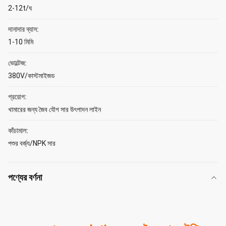
2-12t/ঘ
দানাদার ব্যাস:
1-10 মিমি
ভোল্টেজ:
380V/কাস্টমাইজড
প্রয়োগ:
খামারের জন্য জৈব যৌগ সার উৎপাদন লাইন
কাঁচামাল:
পশুর বর্জ্য/NPK সার
পণ্যের বর্ণনা