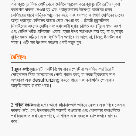
এক প্রান্তে ফিড পোর্ট থেকে মেশিনে প্রবেশ করে,গ্রানুলেটিং রোটার দ্বারা
ক্রমাগত ধাক্কা দেওয়া হয় এবং গ্রানুলেশনের উদ্দেশ্য অর্জনের জন্য
কেসিংয়ের সাথে যান্ত্রিক আন্দোলন করে, এবং সমাপ্ত কণাগুলি মেশিনের দেহের
অন্য প্রান্তে মেশিনের বাইরে ঠেলে দেওয়া হয়। রটারটি ট্রান্সমিশন
ডিভাইসের অংশের মোটর এবং হ্রাসকারী দ্বারা চালিত হয়।ট্রান্সমিশন অংশ
এবং মেশিন শরীর বেশিরভাগ একই ফ্রেম উপর সংশোধন করা হয়, যা শুধুমাত্র
যুক্তিসঙ্গত কাঠামো এবং স্থিতিশীল অপারেশন আছে না, কিন্তু ইনস্টল করা
সহজ। এটি সার উত্পাদন সরঞ্জাম একটি নতুন যুগ।
বৈশিষ্ট্যঃ
1.
সুন্দর কণা:
ব্যারেলটি একটি বিশেষ রাবার প্লেট বা অ্যাসিড-প্রতিরোধী
স্টেইনলেস স্টিল আস্তরণের প্লেট গ্রহণ করে, যা স্বয়ংক্রিয়ভাবে দাগ
অপসারণ এবং desulfurizing করতে পারে এবং কণাগুলির গোলাকার
আকৃতি বজায় রাখতে পারে।
2.
শক্তি সঞ্চয়ঃ
সমাবেশের আগে কাঁচামালগুলি শুকিয়ে ফেলার এবং পিষে ফেলার
দরকার নেই, এবং উপকরণগুলি সরাসরি খাওয়ানো এবং গোলাকার কণাগুলিতে
প্রক্রিয়াজাত করা যেতে পারে, যা শক্তি এবং ব্যয়কে ব্যাপকভাবে সাশ্রয়
করে।