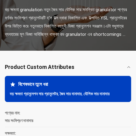
বড় ক্ষমতা granulation নতুন জৈব সার যৌগিক সার সমন্বিত granulator পণ্যের 
বর্ণনাঃ সংমিশ্রণ গ্রানুলেটরটি হ'ল উত্স দ্বারা বিকাশিত এবং উত্পাদিত YSL গ্রানুলেটরের 
উপর ভিত্তি করে নতুনভাবে বিকাশিত বহুমুখী ভিজা গ্রানুলেশন সরঞ্জাম।এটা শুধুমাত্র 
ব্যবহারের মূল ভিজা অবিচ্ছিন্ন ধাক্কা রড granulator এর shortcomings ...
Product Custom Attributes
বিশেষভাবে তুলে ধরা
বড় ক্ষমতা গ্রানুলেশন সার গ্রানুলেটর
,
জৈব সার দানাদার
,
যৌগিক সার দানাদার
পণ্যের নাম:
সার সংমিশ্রণ দানাদার
সক্ষমতা: