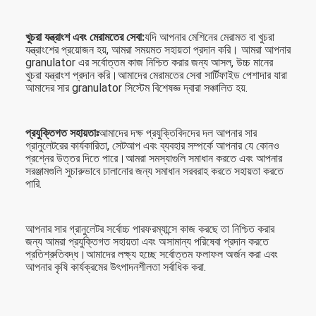
খুচরা যন্ত্রাংশ এবং মেরামতের সেবা:
যদি আপনার মেশিনের মেরামত বা খুচরা
যন্ত্রাংশের প্রয়োজন হয়, আমরা সময়মত সহায়তা প্রদান করি। আমরা আপনার
granulator এর সর্বোত্তম কাজ নিশ্চিত করার জন্য আসল, উচ্চ মানের
খুচরা যন্ত্রাংশ প্রদান করি।আমাদের মেরামতের সেবা সার্টিফাইড পেশাদার যারা
আমাদের সার granulator সিস্টেম বিশেষজ্ঞ দ্বারা সঞ্চালিত হয়.
প্রযুক্তিগত সহায়তাঃ
আমাদের দক্ষ প্রযুক্তিবিদদের দল আপনার সার
গ্রানুলেটরের কার্যকারিতা, সেটআপ এবং ব্যবহার সম্পর্কে আপনার যে কোনও
প্রশ্নের উত্তর দিতে পারে।আমরা সমস্যাগুলি সমাধান করতে এবং আপনার
সরঞ্জামগুলি সুচারুভাবে চালানোর জন্য সমাধান সরবরাহ করতে সহায়তা করতে
পারি.
আপনার সার গ্রানুলেটর সর্বোচ্চ পারফরম্যান্সে কাজ করছে তা নিশ্চিত করার
জন্য আমরা প্রযুক্তিগত সহায়তা এবং অসামান্য পরিষেবা প্রদান করতে
প্রতিশ্রুতিবদ্ধ।আমাদের লক্ষ্য হচ্ছে সর্বোত্তম ফলাফল অর্জন করা এবং
আপনার কৃষি কার্যক্রমের উৎপাদনশীলতা সর্বাধিক করা.