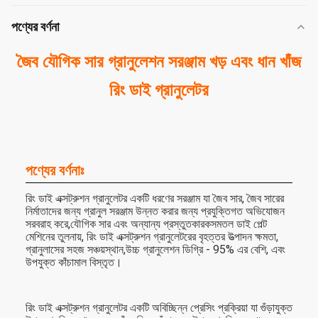
পণ্যের বর্ণনা
জৈব যৌগিক সার গ্রানুলেশন সরঞ্জাম খড় এবং ধান খাঁজ
রিং ডাই গ্রানুলেটর
পণ্যের বর্ণনাঃ
রিং ডাই এক্সট্রুশন গ্রানুলেটর একটি ধরণের সরঞ্জাম যা জৈব সার, জৈব সারের
নির্মাতাদের জন্য গ্রানুল সরঞ্জাম উন্নত করার জন্য প্রযুক্তিগত অভিযোজন
সরবরাহ করে,যৌগিক সার এবং অন্যান্য প্রস্তুতকারকসমতল ডাই পেল্ট
মেশিনের তুলনায়, রিং ডাই এক্সট্রুশন গ্রানুলেটরের বৃহত্তর উত্পাদন ক্ষমতা,
গ্রানুলাসের সহজ সঞ্চয়স্থান,উচ্চ গ্রানুলেশন ডিগ্রি - 95% এর বেশি, এবং
উপযুক্ত কাঁচামাল বিস্তৃত।
রিং ডাই এক্সট্রুশন গ্রানুলেটর একটি অবিচ্ছিন্ন প্রেসিং প্রক্রিয়া যা গুঁড়াযুক্ত