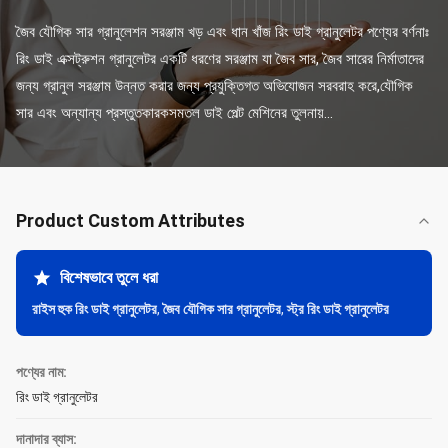
জৈব যৌগিক সার গ্রানুলেশন সরঞ্জাম খড় এবং ধান খাঁজ রিং ডাই গ্রানুলেটর পণ্যের বর্ণনাঃ 
রিং ডাই এক্সট্রুশন গ্রানুলেটর একটি ধরণের সরঞ্জাম যা জৈব সার, জৈব সারের নির্মাতাদের 
জন্য গ্রানুল সরঞ্জাম উন্নত করার জন্য প্রযুক্তিগত অভিযোজন সরবরাহ করে,যৌগিক 
সার এবং অন্যান্য প্রস্তুতকারকসমতল ডাই পেল্ট মেশিনের তুলনায়...
Product Custom Attributes
বিশেষভাবে তুলে ধরা
রাইস হুক রিং ডাই গ্রানুলেটর
,
জৈব যৌগিক সার গ্রানুলেটর
,
স্ট্র রিং ডাই গ্রানুলেটর
পণ্যের নাম:
রিং ডাই গ্রানুলেটর
দানাদার ব্যাস: