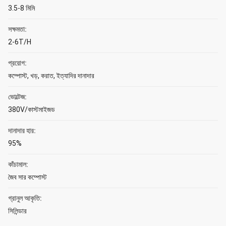
3.5-8 মিমি
সক্ষমতা:
2-6T/H
প্রয়োগ:
কম্পোস্ট, খড়, করাত, ইত্যাদির দানাদার
ভোল্টেজ:
380V/কাস্টমাইজড
দানাদার হার:
95%
কাঁচামাল:
জৈব সার কম্পোস্ট
গ্রানুল আকৃতি:
সিলিন্ডার