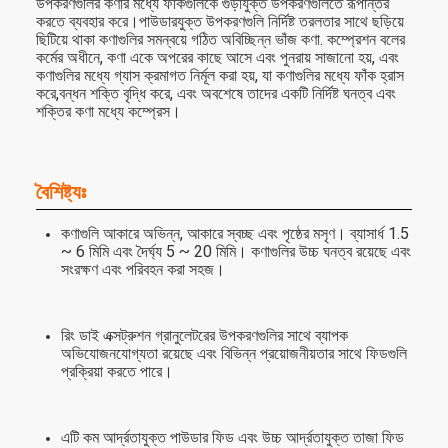
উপকরণগুলির কণার মধ্যে ফাঁকগুলিকে গুঁড়াযুক্ত উপকরণগুলিতে রূপান্তর
করতে ব্যবহার করে।পাউডারযুক্ত উপকরণগুলি নির্দিষ্ট তরলতার সাথে ছড়িয়ে
ছিটিয়ে থাকা কণাগুলির সমন্বয়ে গঠিত অবিচ্ছিন্ন ভাঁজ কণা. কম্প্রেশন বলের
কর্মের অধীনে, কণা একে অপরের কাছে আসে এবং পুনরায় সাজানো হয়, এবং
কণাগুলির মধ্যে গ্যাস ক্রমাগত নির্মূল করা হয়, যা কণাগুলির মধ্যে ফাঁক হ্রাস
করে,বন্ধন শক্তি বৃদ্ধি করে, এবং অবশেষে তাদের একটি নির্দিষ্ট ঘনত্ব এবং
শক্তির কণা মধ্যে কম্প্রেস।
বৈশিষ্ট্যঃ
কণাগুলি আকারে অভিন্ন, আকারে স্বচ্ছ এবং পৃষ্ঠের মসৃণ। ব্যাসার্ধ 1.5
~ 6 মিমি এবং দৈর্ঘ্য 5 ~ 20 মিমি। কণাগুলির উচ্চ ঘনত্ব রয়েছে এবং
সংরক্ষণ এবং পরিবহন করা সহজ।
রিং ডাই এক্সট্রুশন গ্রানুলেটরের উপকরণগুলির সাথে ব্যাপক
অভিযোজনযোগ্যতা রয়েছে এবং বিভিন্ন প্রয়োজনীয়তার সাথে ফিডগুলি
প্রক্রিয়া করতে পারে।
এটি কম আর্দ্রতাযুক্ত পাউডার ফিড এবং উচ্চ আর্দ্রতাযুক্ত তাজা ফিড