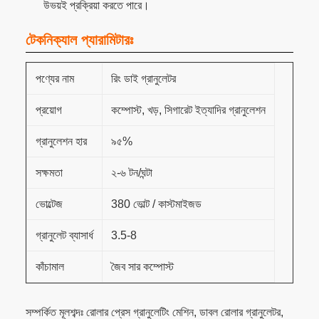
উভয়ই প্রক্রিয়া করতে পারে।
টেকনিক্যাল প্যারামিটারঃ
পণ্যের নাম
রিং ডাই গ্রানুলেটর
প্রয়োগ
কম্পোস্ট, খড়, সিগারেট ইত্যাদির গ্রানুলেশন
গ্রানুলেশন হার
৯৫%
সক্ষমতা
২-৬ টন/ঘন্টা
ভোল্টেজ
380 ভোল্ট / কাস্টমাইজড
গ্রানুলেট ব্যাসার্ধ
3.5-8
জৈব সার কম্পোস্ট
কাঁচামাল
সম্পর্কিত মূলশব্দঃ রোলার প্রেস গ্রানুলেটিং মেশিন, ডাবল রোলার গ্রানুলেটর,