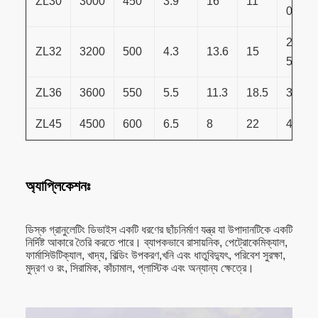
ZL30
3000
450
3.9
16
11
0
2.০-৩।
ZL32
3200
500
4.3
13.6
15
5
ZL36
3600
550
5.5
11.3
18.5
3.০-৫0
ZL45
4500
600
6.5
8
22
4.০-৬0
অ্যাপ্লিকেশনঃ
ডিস্ক গ্রানুলেটিং ডিভাইস একটি ধরণের ছাঁচনির্মাণ যন্ত্র যা উপাদানটিকে একটি
নির্দিষ্ট আকারে তৈরি করতে পারে। ব্যাপকভাবে রাসায়নিক, পেট্রোকেমিক্যাল,
ফার্মাসিউটিক্যাল, খাদ্য, বিল্ডিং উপকরণ,খনি এবং ধাতুবিদ্যুৎ, পরিবেশ সুরক্ষা,
মুদ্রণ ও রং, সিরামিক, কাঁচামাল, প্লাস্টিক এবং অন্যান্য ক্ষেত্রে।