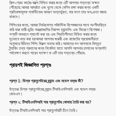
শিল্প-গ্রেড কাঠের বাক্সে নিশ্চিত করার জন্য এটি আপনার গন্তব্যে অক্ষত
পৌঁছেছে.আমরা আর্দ্রতা এবং ধুলো থেকে মেশিন রক্ষা করার জন্য একটি
প্রতিরক্ষামূলক প্লাস্টিকের আবরণ অন্তর্ভুক্ত, যার ফলে তার অখণ্ডতা বজায়
থাকবে।
শিপিংয়ের জন্য, আমরা নির্ভরযোগ্য লজিস্টিক বিশেষজ্ঞদের সাথে অংশীদারিত্ব
করি যারা ভারী-ডুয়িং সরঞ্জামগুলির নিরাপদ হ্যান্ডলিং এবং বিতরণে বিশেষজ্ঞ।
পণ্যটি সাবধানে প্যালেট করা হয় এবং স্থিতিশীলতা নিশ্চিত করার জন্য
দৃঢ়ভাবে বন্ধ করা হয়আমরা আপনার জরুরী এবং বাজেটের প্রয়োজনীয়তা
অনুসারে বিভিন্ন শিপিং বিকল্প অফার করি।আমাদের দল আপনাকে বিস্তৃত
ট্র্যাকিং তথ্য প্রদানের জন্য নিবেদিত যাতে আপনি আপনার চালানের অগ্রগতি
পর্যবেক্ষণ করতে পারেন যতক্ষণ না এটি তার গন্তব্যে পৌঁছায়.
প্রায়শই জিজ্ঞাসিত প্রশ্নঃ
প্রশ্ন 1: ডিস্ক গ্রানুলেটরের ব্র্যান্ড এবং মডেল নম্বর কী?
উত্তরঃ ডিস্ক গ্রানুলেটরের ব্র্যান্ড টিআইএনসিআই এবং মডেল নম্বর
জেডএল।
প্রশ্ন ২: টিআইএনসিআই সার গ্রানুলেটর কোথায় তৈরি করা হয়?
উত্তরঃ টিআইএনসিআই সার গ্রানুলেটরটি চীনে তৈরি।