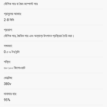
যৌগিক সার বা জৈব কম্পোস্ট সার
গ্রানুলের আকার:
2-8 মিমি
প্রয়োগ:
যৌগিক সার, জৈবিক সার এবং অন্যান্য উৎপাদন প্রক্রিয়া তৈরি করা।
সক্ষমতা:
0.৫-৬ টন/ঘন্টা
শক্তি:
৩০-১০০ কিলোওয়াট
ভোল্টেজ:
380v
দানাদার হার:
95%