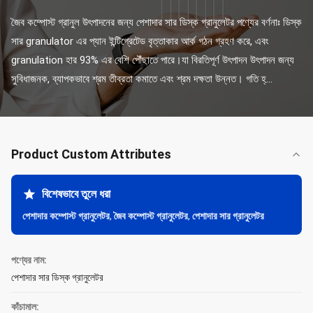
জৈব কম্পোস্ট গ্রানুল উৎপাদনের জন্য পেশাদার সার ডিস্ক গ্রানুলেটর পণ্যের বর্ণনাঃ ডিস্ক 
সার granulator এর প্যান ইন্টিগ্রেটেড বৃত্তাকার আর্ক গঠন গ্রহণ করে, এবং 
granulation হার 93% এর বেশি পৌঁছাতে পারে।যা বিরতিপূর্ণ উৎপাদন উৎপাদন জন্য 
সুবিধাজনক, ব্যাপকভাবে শ্রম তীব্রতা কমাতে এবং শ্রম দক্ষতা উন্নত। গতি হ্...
Product Custom Attributes
বিশেষভাবে তুলে ধরা
পেশাদার কম্পোস্ট গ্রানুলেটর
,
জৈব কম্পোস্ট গ্রানুলেটর
,
পেশাদার সার গ্রানুলেটর
পণ্যের নাম:
পেশাদার সার ডিস্ক গ্রানুলেটর
কাঁচামাল: