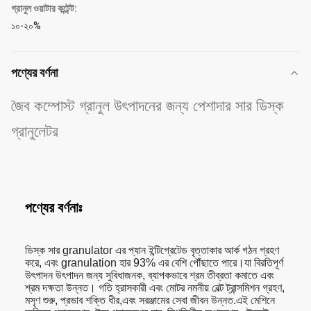
গ্রানুল ওয়াটার কন্টেন্ট:
১০-২০%
পণ্যের বর্ণনা
জৈব কম্পোস্ট গ্রানুল উৎপাদনের জন্য পেশাদার সার ডিস্ক
গ্রানুলেটর
পণ্যের বর্ণনাঃ
ডিস্ক সার granulator এর প্যান ইন্টিগ্রেটেড বৃত্তাকার আর্ক গঠন গ্রহণ
করে, এবং granulation হার 93% এর বেশি পৌঁছাতে পারে।যা বিরতিপূর্ণ
উৎপাদন উৎপাদন জন্য সুবিধাজনক, ব্যাপকভাবে শ্রম তীব্রতা কমাতে এবং
শ্রম দক্ষতা উন্নত। গতি হ্রাসকারী এবং মোটর নমনীয় বেল্ট ট্রান্সমিশন গ্রহণ,
মসৃণ শুরু, প্রভাব শক্তি ধীর,এবং সরঞ্জামের সেবা জীবন উন্নত.
এই মেশিনে