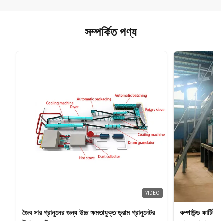
সম্পর্কিত পণ্য
VIDEO
জৈব সার গ্রানুলের জন্য উচ্চ ক্ষমতাযুক্ত ড্রাম গ্রানুলেটর
কম্পাউন্ড ফার্টি