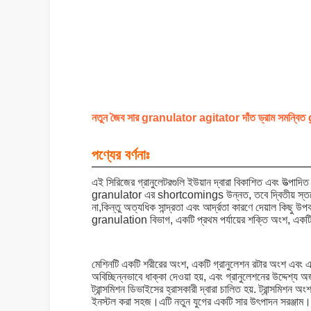
নতুন জৈব সার granulator agitator দাঁত ড্রাম সমন্বি
পণ্যের বর্ণনাঃ
এই সিরিজের গ্রানুলেটরগুলি ইউয়ান দ্বারা বিকাশিত এবং উত্পাদি
granulator এর shortcomings উন্নত, তবে দ্বিতীয় স্তরের গ্র
না,কিন্তু অত্যধিক সান্দ্রতা এবং আর্দ্রতা কারণে দেয়াল কিছু
granulation বিভাগ, একটি প্রথম পর্যায়ের শক্তি অংশ, একটি দ্ব
মেশিনটি একটি শরীরের অংশ, একটি গ্রানুলেশন রটার অংশ এবং একট
অবিচ্ছিন্নভাবে ধাক্কা দেওয়া হয়, এবং গ্রানুলেশনের উদ্দেশ্য
ট্রান্সমিশন ডিভাইসের হ্রাসকারী দ্বারা চালিত হয়. ট্রান্সম
ইনস্টল করা সহজ।এটি নতুন যুগের একটি সার উৎপাদন সরঞ্জাম।