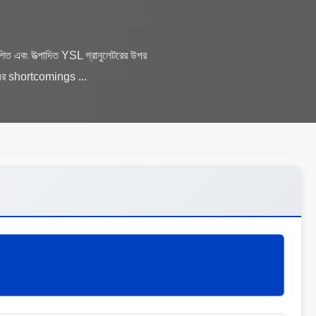
াশিত এবং উত্পাদিত YSL গ্রানুলেটরের উপর