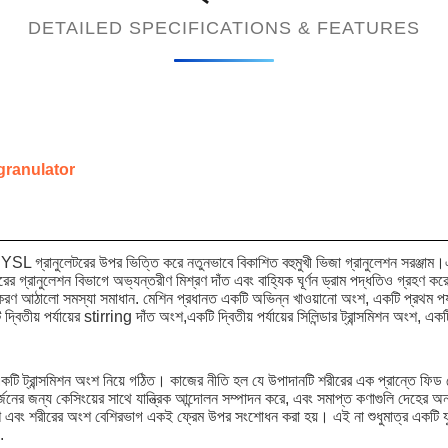
DETAILED SPECIFICATIONS & FEATURES
ত granulator
ত YSL গ্রানুলেটরের উপর ভিত্তি করে নতুনভাবে বিকাশিত বহুমুখী ভিজা গ্রানুলেশন সরঞ্জাম।এট
ানুলেশন বিভাগে অভ্যন্তরীণ মিশ্রণ দাঁত এবং বাহ্যিক ঘূর্ণন ড্রাম পদ্ধতিও গ্রহণ করে, 
 উপকরণ আঠালো সমস্যা সমাধান. মেশিন প্রধানত একটি অভিন্ন খাওয়ানো অংশ, একটি প্রথম পর্য
িতীয় পর্যায়ের stirring দাঁত অংশ,একটি দ্বিতীয় পর্যায়ের সিলিন্ডার ট্রান্সমিশন অংশ,
ি ট্রান্সমিশন অংশ নিয়ে গঠিত। কাজের নীতি হল যে উপাদানটি শরীরের এক প্রান্তে ফিড পোর
 অর্জনের জন্য কেসিংয়ের সাথে যান্ত্রিক আন্দোলন সম্পাদন করে, এবং সমাপ্ত কণাগুলি দেহের
িশন অংশ এবং শরীরের অংশ বেশিরভাগ একই ফ্রেম উপর সংশোধন করা হয়। এই না শুধুমাত্র একটি
.