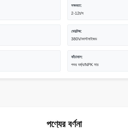
সক্ষমতা:
2-12t/ঘ
ভোল্টেজ:
380V/কাস্টমাইজড
কাঁচামাল:
পশুর বর্জ্য/NPK সার
পণ্যের বর্ণনা