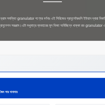
রাম সমন্বিত granulator পণ্যের বর্ণনাঃ এই সিরিজের গ্রানুলেটরগুলি ইউয়ান দ্বারা বিক
 জৈব সার দানাদার