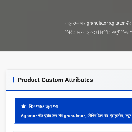
নতুন জৈব সার granulator agitator দাঁত ড্
Product Custom Attributes
বিশেষভাবে তুলে ধরা
Agitator দাঁত ড্রাম জৈব সার granulator
,
যৌগিক জৈব সার গ্রানুলেটর
,
নতুন