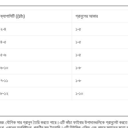
ক্যাপাসিটি ((t/h)
গ্রানুলের আকার
২-৪
১-৫
৪-৫
১-৫
৫-৬
১-৫
৬-১০
১-৮
৭-১১
১-৮
৮-১২
১-১০
, বরং যৌগিক সার গ্রানুল তৈরি করতে পারে।এটি কাঁচা ফাইবার উপাদানগুলিকে গ্রানুলেট করতে 
াংশ, ওষুধের অবশিষ্টাংশ, প্রাণীর মল ইত্যাদি।এটি হিউমিক এসিড এবং শহুরে স্ল্যাডের মতো 