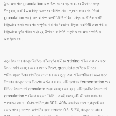
ঠান্ডা এবং গরম granulation এবং উচ্চ মানের বড় আকারের উৎপাদন জন্য
উপযুক্ত, মাঝারি এবং নিম্ন ঘনত্বের যৌগিক সার। প্রধান কাজ মোড ভিজা
granulation হয়। জল বা বাষ্প একটি নির্দিষ্ট পরিমাণ মাধ্যমে,মৌলিক সারটি
সিলিন্ডারে আর্দ্র করার পর সম্পূর্ণরূপে রাসায়নিকভাবে বিক্রিয়া হয়নির্দিষ্ট তরল পর্যায়ে,
সিলিন্ডারের ঘূর্ণন গতির সাহায্যে, উপাদান কণাগুলি সংকুচিত হয় এবং বলগুলিতে
একত্রিত হয়।
নতুন জৈব সার গ্রানুলেটর উচ্চ গতির ঘূর্ণন যান্ত্রিক stirring শক্তি এবং এর ফলে
উত্পন্ন ঘর্ষণ ব্যবহার করে ক্রমাগত মিশ্রণ, granulate,মেশিনের ভিতরে
পাউডারযুক্ত উপকরণগুলিকে গোলাকার করে তুলুন এবং শক্তিশালীকরণ করুন যাতে
উপাদান গ্রানুলেশনের উদ্দেশ্য অর্জন করা যায়. এটি প্রধানত fermentation পরে
বিভিন্ন জৈব পদার্থ granulate জন্য ব্যবহার করা হয়। এটি প্রচলিত জৈব পদার্থ
granulation প্রক্রিয়া মাধ্যমে বিরতি। একই সময়ে,এটি কাঁচামাল শুকানোর
প্রয়োজন হয় না. কাঁচামালগুলি প্রায় 30%-40% আর্দ্রতার সাথে গ্রানুলেট করা
যেতে পারে। সমাপ্ত কণাগুলির ব্যাস সাধারণত 0.3-5 মিমি, গ্রানুলেশন হার >