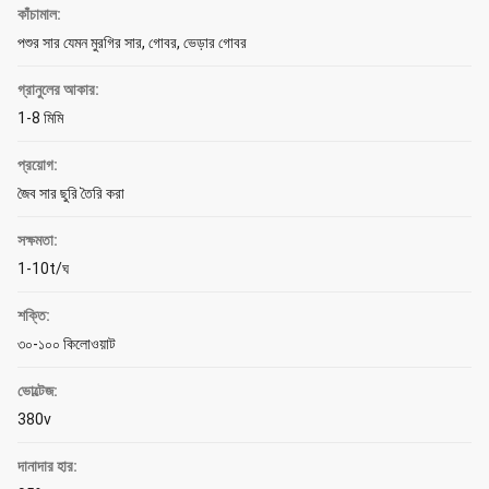
কাঁচামাল:
পশুর সার যেমন মুরগির সার, গোবর, ভেড়ার গোবর
গ্রানুলের আকার:
1-8 মিমি
প্রয়োগ:
জৈব সার ছুরি তৈরি করা
সক্ষমতা:
1-10t/ঘ
শক্তি:
৩০-১০০ কিলোওয়াট
ভোল্টেজ:
380v
দানাদার হার: