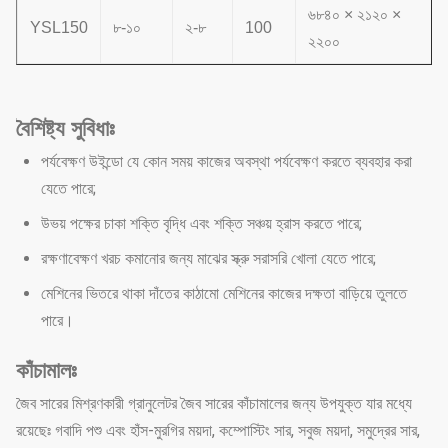
৬৮৪০ × ২১২০ ×
YSL150
৮-১০
২-৮
100
২২০০
বৈশিষ্ট্য সুবিধাঃ
পর্যবেক্ষণ উইন্ডো যে কোন সময় কাজের অবস্থা পর্যবেক্ষণ করতে ব্যবহার করা
যেতে পারে;
উভয় পক্ষের চাকা শক্তি বৃদ্ধি এবং শক্তি সঞ্চয় হ্রাস করতে পারে;
রক্ষণাবেক্ষণ খরচ কমানোর জন্য মাঝের স্ক্রু সরাসরি খোলা যেতে পারে;
মেশিনের ভিতরে থাকা দাঁতের কাঠামো মেশিনের কাজের দক্ষতা বাড়িয়ে তুলতে
পারে।
কাঁচামালঃ
জৈব সারের মিশ্রণকারী গ্রানুলেটর জৈব সারের কাঁচামালের জন্য উপযুক্ত যার মধ্যে
রয়েছেঃ গবাদি পশু এবং হাঁস-মুরগির ময়দা, কম্পোস্টিং সার, সবুজ ময়দা, সমুদ্রের সার,