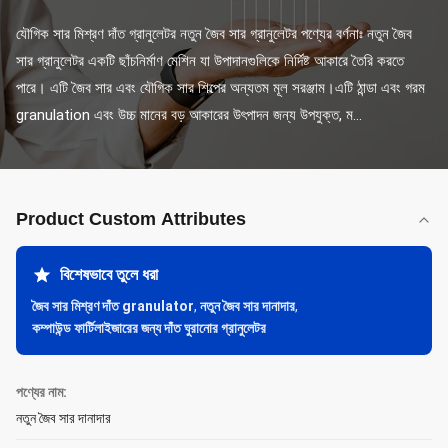
যৌগিক সার মিশ্রণ দাঁত গ্রানুলেটর নতুন জৈব সার গ্রানুলেটর পণ্যের বর্ণনাঃ নতুন জৈব 
সার গ্রানুলেটর একটি ছাঁচনির্মাণ মেশিন যা উপাদানগুলিকে নির্দিষ্ট আকারে তৈরি করতে 
পারে। এটি জৈব সার এবং যৌগিক সার শিল্পের অন্যতম মূল সরঞ্জাম।এটি ঠান্ডা এবং গরম 
granulation এবং উচ্চ মানের বড় আকারের উৎপাদন জন্য উপযুক্ত, ম...
Product Custom Attributes
বিশেষভাবে তুলে ধরা
জৈব সার মিশ্রণ দাঁত granulator
,
নতুন জৈব সার দানাদার
,
কম্পাউন্ড ফার্টিলাইজারের জন্য দাঁত ঘুরানোর গ্রানুলেটর
পণ্যের নাম:
নতুন জৈব সার দানাদার