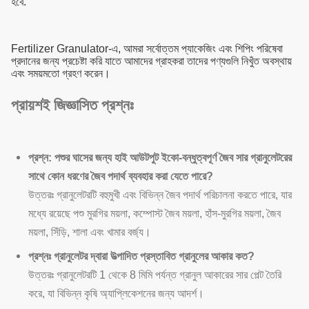
হবে.
Fertilizer Granulator-এ, আমরা সর্বোত্তম প্যাকেজিং এবং শিপিং পরিষেবা
প্রদানের জন্য প্রচেষ্টা করি যাতে আমাদের গ্রাহকরা তাদের পণ্যগুলি নিখুঁত অবস্থায়
এবং সময়মতো গ্রহণ করেন।
প্রায়শই জিজ্ঞাসিত প্রশ্নঃ
প্রশ্ন: পশুর ঘাসের জন্য হাই আউটপুট ইকো-বন্ধুত্বপূর্ণ জৈব সার গ্রানুলেটরের
সাথে কোন ধরণের জৈব পদার্থ ব্যবহার করা যেতে পারে?
উত্তরঃ গ্রানুলেটরটি বহুমুখী এবং বিভিন্ন জৈব পদার্থ পরিচালনা করতে পারে, যার
মধ্যে রয়েছে পশু মুরগির ময়লা, কম্পোস্ট জৈব ময়লা, হাঁস-মুরগির ময়লা, জৈব
ময়লা, সিঁড়ি, শালা এবং খামার বর্জ্য।
প্রশ্নঃ গ্রানুলেটর দ্বারা উত্পাদিত প্রস্তাবিত গ্রানুলের আকার কত?
উত্তরঃ গ্রানুলেটরটি 1 থেকে 8 মিমি পর্যন্ত গ্রানুল আকারের সার পেল্ট তৈরি
করে, যা বিভিন্ন কৃষি অ্যাপ্লিকেশনের জন্য আদর্শ।