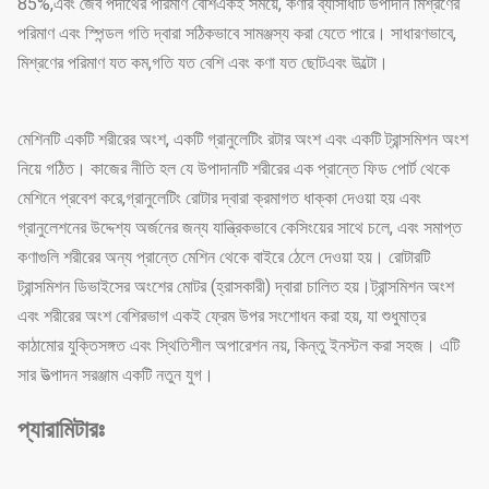
85%,এবং জৈব পদার্থের পরিমাণ বেশিএকই সময়ে, কণার ব্যাসার্ধটি উপাদান মিশ্রণের
পরিমাণ এবং স্পিন্ডল গতি দ্বারা সঠিকভাবে সামঞ্জস্য করা যেতে পারে। সাধারণভাবে,
মিশ্রণের পরিমাণ যত কম,গতি যত বেশি এবং কণা যত ছোটএবং উল্টো।
মেশিনটি একটি শরীরের অংশ, একটি গ্রানুলেটিং রটার অংশ এবং একটি ট্রান্সমিশন অংশ
নিয়ে গঠিত। কাজের নীতি হল যে উপাদানটি শরীরের এক প্রান্তে ফিড পোর্ট থেকে
মেশিনে প্রবেশ করে,গ্রানুলেটিং রোটার দ্বারা ক্রমাগত ধাক্কা দেওয়া হয় এবং
গ্রানুলেশনের উদ্দেশ্য অর্জনের জন্য যান্ত্রিকভাবে কেসিংয়ের সাথে চলে, এবং সমাপ্ত
কণাগুলি শরীরের অন্য প্রান্তে মেশিন থেকে বাইরে ঠেলে দেওয়া হয়। রোটারটি
ট্রান্সমিশন ডিভাইসের অংশের মোটর (হ্রাসকারী) দ্বারা চালিত হয়।ট্রান্সমিশন অংশ
এবং শরীরের অংশ বেশিরভাগ একই ফ্রেম উপর সংশোধন করা হয়, যা শুধুমাত্র
কাঠামোর যুক্তিসঙ্গত এবং স্থিতিশীল অপারেশন নয়, কিন্তু ইনস্টল করা সহজ। এটি
সার উত্পাদন সরঞ্জাম একটি নতুন যুগ।
প্যারামিটারঃ