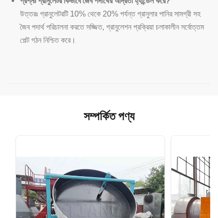
প্রশ্নঃ গ্রানুলেটর কিভাবে জৈব পদার্থের আর্দ্রতা হ্যান্ডেল করে?
উত্তরঃ গ্রানুলেটরটি 10% থেকে 20% পর্যন্ত গ্রানুলার পানির সামগ্রী সহ
জৈব পদার্থ পরিচালনা করতে সজ্জিত, গ্রানুলেশন প্রক্রিয়া চলাকালীন সর্বোত্তম
পেল্ট গঠন নিশ্চিত করে।
সম্পর্কিত পণ্য