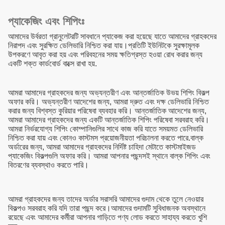
প্যাকেজিং এবং শিপিংঃ
আমাদের উর্বরতা গ্রানুলেটরটি সাবধানে প্যাকেজ করা হয়েছে যাতে আমাদের গ্রাহকদের
নিরাপদ এবং সুরক্ষিত ডেলিভারি নিশ্চিত করা যায়।প্রতিটি ইউনিটকে সুরক্ষামূলক
উপকরণে আবৃত করা হয় এবং পরিবহনের সময় ক্ষতিগ্রস্ত হওয়া রোধ করার জন্য
একটি শক্ত কার্ডবোর্ড বাক্সে রাখা হয়.
আমরা আমাদের গ্রাহকদের জন্য অভ্যন্তরীণ এবং আন্তর্জাতিক উভয় শিপিং বিকল্প
অফার করি। অভ্যন্তরীণ আদেশের জন্য, আমরা দ্রুত এবং দক্ষ ডেলিভারি নিশ্চিত
করার জন্য বিশ্বস্ত কুরিয়ার পরিষেবা ব্যবহার করি। আন্তর্জাতিক আদেশের জন্য,
আমরা আমাদের গ্রাহকদের জন্য একটি আন্তর্জাতিক শিপিং পরিষেবা সরবরাহ করি।
আমরা নির্ভরযোগ্য শিপিং কোম্পানিগুলির সাথে কাজ করি যাতে সময়মত ডেলিভারি
নিশ্চিত করা যায় এবং কোনও কাস্টমস প্রয়োজনীয়তা পরিচালনা করতে পারে.
বাল্ক
অর্ডারের জন্য, আমরা আমাদের গ্রাহকদের নির্দিষ্ট চাহিদা মেটাতে কাস্টমাইজড
প্যাকেজিং বিকল্পগুলি অফার করি। আমরা আপনার পছন্দসই স্থানে বাল্ক শিপিং এবং
বিতরণের ব্যবস্থাও করতে পারি।
আমরা গ্রাহকদের জন্য তাদের অর্ডার সরাসরি আমাদের গুদাম থেকে তুলে নেওয়ার
বিকল্পও সরবরাহ করি যদি তারা পছন্দ করে।আমাদের গুদামটি সুবিধাজনক অবস্থানে
রয়েছে এবং আমাদের কর্মীরা আপনার গাড়িতে পণ্য লোড করতে সাহায্য করতে খুশি