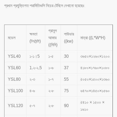
প্রধান প্রযুক্তিগত পরামিতিগুলি নিচের টেবিলে দেখানো হয়েছেঃ
গ্রানুল
ক্ষমতা
পাউডার
মডেল
আকার
মাত্রা ((L*W*H)
(টন/ঘন্টা)
((kw)
((মিমি)
YSL40
১-১।5
১-৫
30
৩৬৫০×১২৬০×১২০০
YSL60
1.২-২.5
১-৬
37
৪১৮০×১৭৬০×১০৮০
YSL80
২-৩
১-৭
55
৫০৫০×১৫০০×১৩৬০
YSL100
৪-৬
২-৮
75
৬৪৭০×১৪৫০×১৫৬০
৫৪১০ × ১৫০০ ×
YSL120
৫-৭
২-৮
90
১৬১০