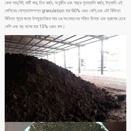
কেক সার,পিট, মাটি সার, তিন বর্জ্য, অণুজীব এবং শহুরে গৃহস্থালি বর্জ্য, ইত্যাদি এই
মেশিনের যোগ্যতাসম্পন্ন granulation হার 90% এরও বেশি,এবং এটা বিভিন্ন
বিভিন্ন সূত্র জন্য উপযুক্তজৈব সার এর সংকোচনের শক্তি ডিস্ক এবং ড্রামের চেয়ে
বেশি এবং বড় বলের হার 15% এরও কম।