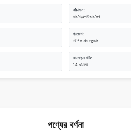
কাঁচামাল:
সার/খড়/পাউডার/কণা
প্রয়োগ:
যৌগিক সার ব্লেন্ডার
আলোড়ন গতি:
14 r/মিনিট
পণ্যের বর্ণনা