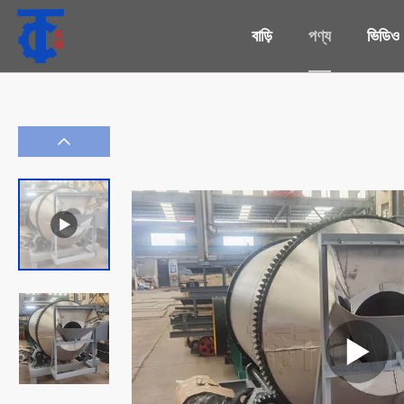
বাড়ি
পণ্য
ভিডিও