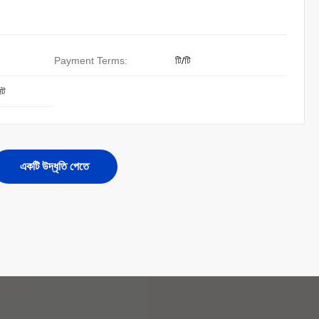
Payment Terms:
টি/টি
েট
একটি উদ্ধৃতি পেতে