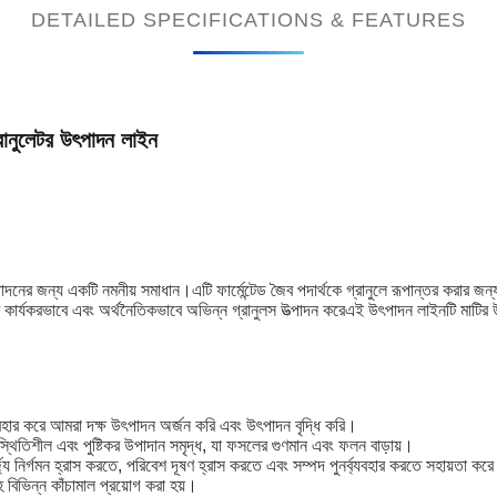
DETAILED SPECIFICATIONS & FEATURES
্রানুলেটর উৎপাদন লাইন
ের জন্য একটি নমনীয় সমাধান।এটি ফার্মেন্টেড জৈব পদার্থকে গ্রানুলে রূপান্তর করার জন
এটি কার্যকরভাবে এবং অর্থনৈতিকভাবে অভিন্ন গ্রানুলস উত্পাদন করেএই উৎপাদন লাইনটি মাটির উর্
যবহার করে আমরা দক্ষ উৎপাদন অর্জন করি এবং উৎপাদন বৃদ্ধি করি।
স্থিতিশীল এবং পুষ্টিকর উপাদান সমৃদ্ধ, যা ফসলের গুণমান এবং ফলন বাড়ায়।
জ্য নির্গমন হ্রাস করতে, পরিবেশ দূষণ হ্রাস করতে এবং সম্পদ পুনর্ব্যবহার করতে সহায়তা কর
হ বিভিন্ন কাঁচামাল প্রয়োগ করা হয়।