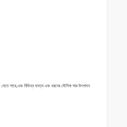
র করা যেতে পারে,এবং বিভিন্ন ঘনত্ব এবং ধরনের যৌগিক সার উৎপাদন