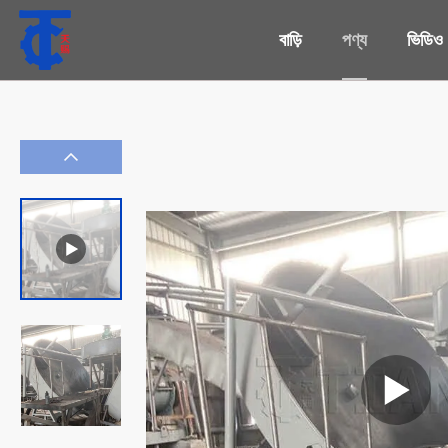
বাড়ি
পণ্য
ভিডিও