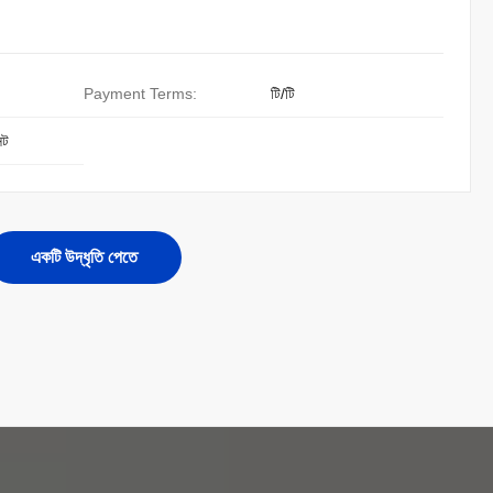
Payment Terms:
টি/টি
েট
একটি উদ্ধৃতি পেতে