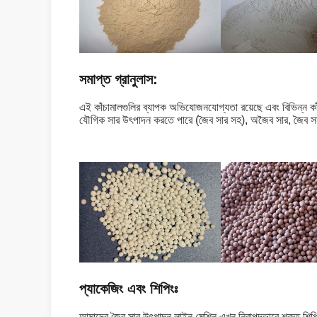
সমাপ্ত গ্রানুলাস:
এই কাঁচামালগুলির ব্যাপক অভিযোজনযোগ্যতা রয়েছে এবং বিভিন্ন কাঁচ
যৌগিক সার উৎপাদন করতে পারে (জৈব সার সহ), অজৈব সার, জৈব সার
প্যাকেজিং এবং শিপিংঃ
আমাদের জৈব সার উৎপাদন লাইন মেশিন এখন নিরাপদভাবে শক্ত শিপিং ক