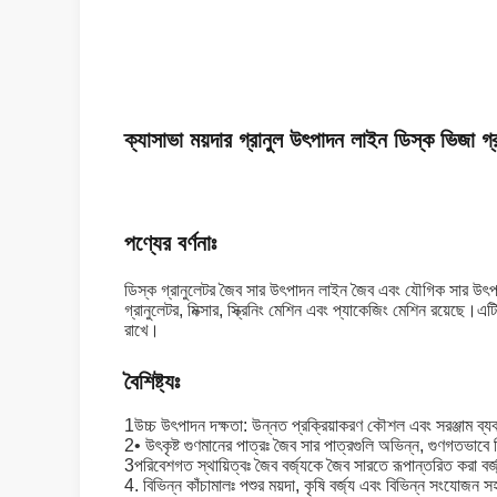
ক্যাসাভা ময়দার গ্রানুল উৎপাদন লাইন ডিস্ক ভিজা গ
পণ্যের বর্ণনাঃ
ডিস্ক গ্রানুলেটর জৈব সার উৎপাদন লাইন জৈব এবং যৌগিক সার উৎপাদন
গ্রানুলেটর, মিক্সার, স্ক্রিনিং মেশিন এবং প্যাকেজিং মেশিন রয়েছে।
রাখে।
বৈশিষ্ট্যঃ
1উচ্চ উৎপাদন দক্ষতা: উন্নত প্রক্রিয়াকরণ কৌশল এবং সরঞ্জাম ব্
2• উৎকৃষ্ট গুণমানের পাত্রঃ জৈব সার পাত্রগুলি অভিন্ন, গুণগতভাবে 
3পরিবেশগত স্থায়িত্বঃ জৈব বর্জ্যকে জৈব সারতে রূপান্তরিত করা বর্
4. বিভিন্ন কাঁচামালঃ পশুর ময়দা, কৃষি বর্জ্য এবং বিভিন্ন সংযোজন স