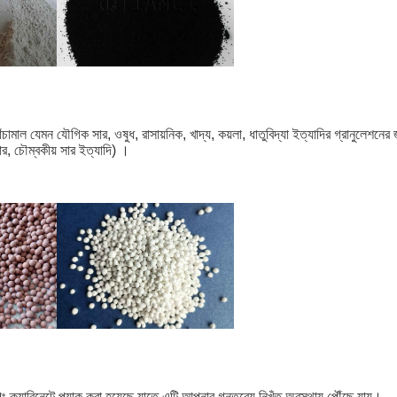
ামাল যেমন যৌগিক সার, ওষুধ, রাসায়নিক, খাদ্য, কয়লা, ধাতুবিদ্যা ইত্যাদির গ্রানুলেশনে
, চৌম্বকীয় সার ইত্যাদি) ।
্যাবিনেটে প্যাক করা হয়েছে যাতে এটি আপনার গন্তব্যে নিখুঁত অবস্থায় পৌঁছে যায়।