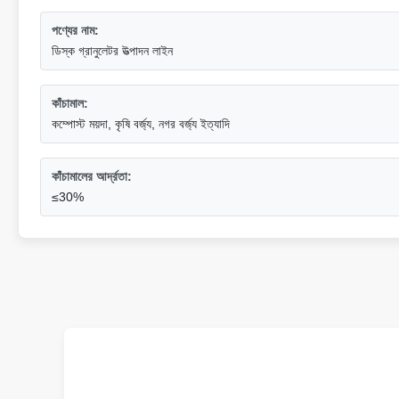
পণ্যের নাম:
ডিস্ক গ্রানুলেটর উত্পাদন লাইন
কাঁচামাল:
কম্পোস্ট ময়দা, কৃষি বর্জ্য, নগর বর্জ্য ইত্যাদি
কাঁচামালের আর্দ্রতা:
≤30%