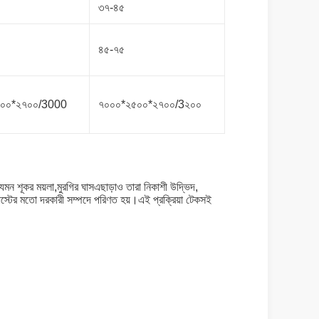
৩৭-৪৫
৪৫-৭৫
০০০*২৭০০/3000
৭০০০*২৫০০*২৭০০/3২০০
জ্য যেমন শূকর ময়লা,মুরগির ঘাসএছাড়াও তারা নিকাশী উদ্ভিদ,
্পোস্টের মতো দরকারী সম্পদে পরিণত হয়।এই প্রক্রিয়া টেকসই