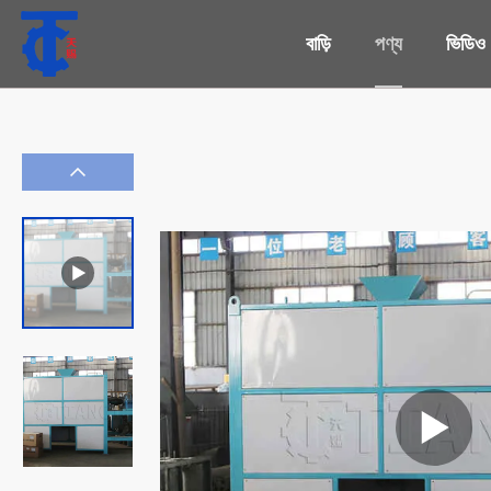
বাড়ি
পণ্য
ভিডিও