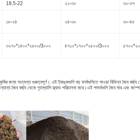
18.5-22
২২-৩০
৩০-৩৭
১৮-২৪
২৪-৩০
৩০-৪৫
৩২৭০*১৪০০*২৫০০/3০০০
৪৭১০*১৭০০*২৫০০/3০০০
৫৭০০*২
গুলি কৃষির জন্য অত্যন্ত গুরুত্বপূর্ণ। এই ট্যাঙ্কগুলি বড় ফার্মগুলিতে পাওয়া বিভিন্ন জৈব বর্
অন্যান্য জৈব বর্জ্য থেকে গৃহস্থালি স্ল্যাড পরিচালনা করে।এই পদার্থগুলি জৈব সার এবং কম