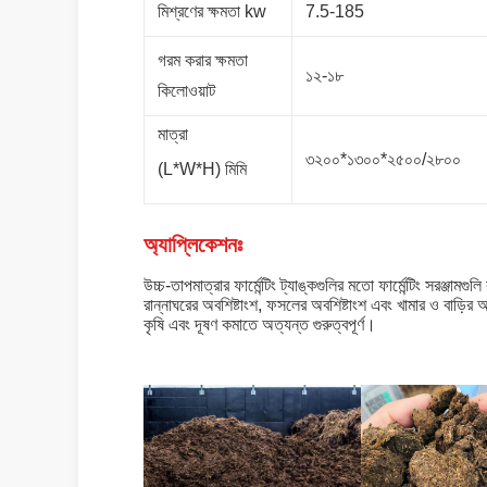
মিশ্রণের ক্ষমতা kw
7.5-185
গরম করার ক্ষমতা
১২-১৮
কিলোওয়াট
মাত্রা
৩২০০*১৩০০*২৫০০/২৮০০
(L*W*H) মিমি
অ্যাপ্লিকেশনঃ
উচ্চ-তাপমাত্রার ফার্মেন্টিং ট্যাঙ্কগুলির মতো ফার্মেন্টিং সরঞ্জাম
রান্নাঘরের অবশিষ্টাংশ, ফসলের অবশিষ্টাংশ এবং খামার ও বাড়ির 
কৃষি এবং দূষণ কমাতে অত্যন্ত গুরুত্বপূর্ণ।