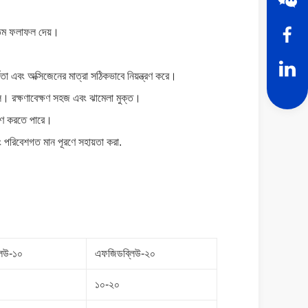
োত্তম ফলাফল দেয়।
দ্রতা এবং অক্সিজেনের মাত্রা সঠিকভাবে নিয়ন্ত্রণ করে।
লে। রক্ষণাবেক্ষণ সহজ এবং ঝামেলা মুক্ত।
ূরণ করতে পারে।
বং পরিবেশগত মান পূরণে সহায়তা করা.
িউ-১০
এফজিডব্লিউ-২০
১০-২০