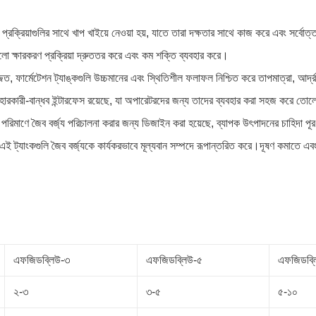
েশন প্রক্রিয়াগুলির সাথে খাপ খাইয়ে নেওয়া হয়, যাতে তারা দক্ষতার সাথে কাজ করে এবং সর্ব
গুলো ক্ষারকরণ প্রক্রিয়া দ্রুততর করে এবং কম শক্তি ব্যবহার করে।
ে সজ্জিত, ফার্মেটেশন ট্যাঙ্কগুলি উচ্চমানের এবং স্থিতিশীল ফলাফল নিশ্চিত করে তাপমাত্রা, আর্
যবহারকারী-বান্ধব ইন্টারফেস রয়েছে, যা অপারেটরদের জন্য তাদের ব্যবহার করা সহজ করে তো
পরিমাণে জৈব বর্জ্য পরিচালনা করার জন্য ডিজাইন করা হয়েছে, ব্যাপক উৎপাদনের চাহিদা প
 এই ট্যাংকগুলি জৈব বর্জ্যকে কার্যকরভাবে মূল্যবান সম্পদে রূপান্তরিত করে।দূষণ কমাতে এ
এফজিডব্লিউ-৩
এফজিডব্লিউ-৫
এফজিডব্ল
২-৩
৩-৫
৫-১০