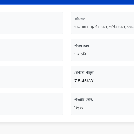
কাঁচামাল:
গরুর ময়লা, মুরগির ময়লা, পাখির ময়লা, ঘাসের
গাঁজন সময়:
৪-৬ ঘন্টা
মেশানো শক্তি:
7.5-45KW
পাওয়ার সোর্স:
বিদ্যুৎ