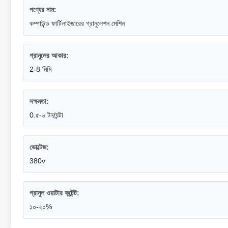
পণ্যের নাম:
কম্পাউন্ড ফার্টিলাইজারের গ্রানুলেশন মেশিন
গ্রানুলের আকার:
2-8 মিমি
সক্ষমতা:
0.৫-৬ টন/ঘন্টা
ভোল্টেজ:
380v
গ্রানুল ওয়াটার কন্টেন্ট:
১০-২০%