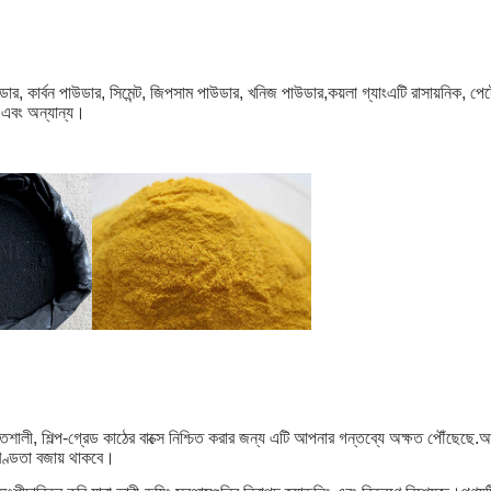
াউডার, কার্বন পাউডার, সিমেন্ট, জিপসাম পাউডার, খনিজ পাউডার,কয়লা গ্যাংএটি রাসায়নিক, পেট্র
িক এবং অন্যান্য।
তিশালী, শিল্প-গ্রেড কাঠের বাক্সে নিশ্চিত করার জন্য এটি আপনার গন্তব্যে অক্ষত পৌঁছেছে.
অখণ্ডতা বজায় থাকবে।