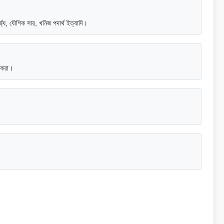
র্জ্য, যৌগিক সার, খনিজ পদার্থ ইত্যাদি।
 করা।