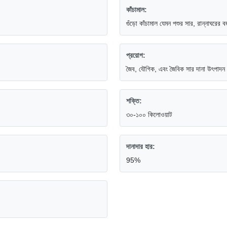
কাঁচামাল:
গুঁড়ো কাঁচামাল যেমন পশুর সার, রান্নাঘরের ব
প্রয়োগ:
জৈব, যৌগিক, এবং জৈবিক সার দানা উৎপাদন
শক্তি:
৩০-১০০ কিলোওয়াট
দানাদার হার:
95%