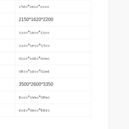
১৭৫০*১৬২০*২০০০
2150*1620*2200
২২০০*১৯০০*২২০০
২২০০*২৮০০*২৭০০
৩১০০*২৩৫০*৩০৬০
৩৪০০*২৫০০*৩১৬৫
3500*2600*3350
৪০০০*২৯৯০*৩৪৬০
৫০৫০*৩৬০০*৪৪৫০