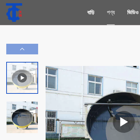
বাড়ি
পণ্য
ভিডিও