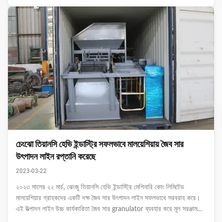
চেংঝো তিয়ানসি হেভি ইন্ডাস্ট্রি সফলভাবে মালয়েশিয়ায় জৈব সার
উৎপাদন লাইন রপ্তানি করেছে
2023-03-22
২০২৩ সালের ২২ মার্চ, ঝেংজু তিয়ানসি হেভি ইন্ডাস্ট্রি মেশিনারি কোং লিমিটেড
মালয়েশিয়ার গ্রাহকদের একটি দক্ষ জৈব সার উৎপাদন লাইন সফলভাবে সরবরাহ করে।
এই উত্পাদন লাইন উচ্চ কার্যকারিতা জৈব সার granulator ব্যবহার করে মূল সরঞ্জাম
হিসাবে, উচ্চ granulation হার সঙ্গে, জৈব বর্জ্য চিকিত্সা নিবেদিত,পরিবেশ সুরক্...