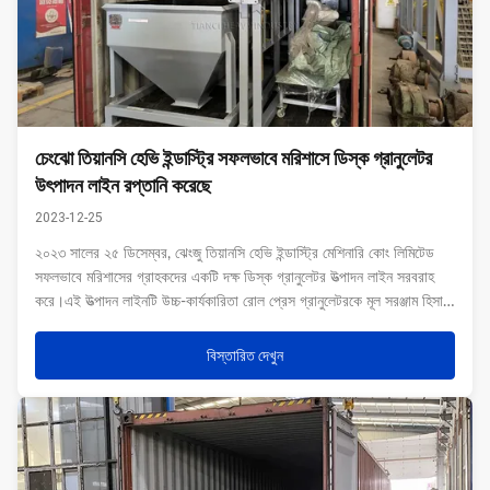
চেংঝো তিয়ানসি হেভি ইন্ডাস্ট্রি সফলভাবে মরিশাসে ডিস্ক গ্রানুলেটর
উৎপাদন লাইন রপ্তানি করেছে
2023-12-25
২০২৩ সালের ২৫ ডিসেম্বর, ঝেংজু তিয়ানসি হেভি ইন্ডাস্ট্রি মেশিনারি কোং লিমিটেড
সফলভাবে মরিশাসের গ্রাহকদের একটি দক্ষ ডিস্ক গ্রানুলেটর উত্পাদন লাইন সরবরাহ
করে।এই উত্পাদন লাইনটি উচ্চ-কার্যকারিতা রোল প্রেস গ্রানুলেটরকে মূল সরঞ্জাম হিসাবে
ব্যবহার করে, উচ্চ গ্রানুলেশন হারের সাথে, জৈব বর্জ্য চিকিত্সার জন্য ন...
বিস্তারিত দেখুন