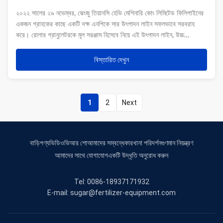
২০২২ সালের ২৯ নভেম্বর, ঝেংজু তিয়ানসি হেভি মেশিনারি কোং লিমিটেড ফিলিপাইনের
একজন গ্রাহকের কাছে একটি দক্ষ এনপিকে সার উৎপাদন লাইন সফলভাবে সরবরাহ
করে। রোলার গ্রানুলেটরকে মূল সরঞ্জাম হিসেবে নিয়ে এই উৎপাদন লাইন, উচ্চ
গ্রানুলেশন হারের সাথে, ধুলো উৎপন্ন হয় না,পরিবেশ সুরক্ষা এবং সহজ অংশ
প্রতিস্থাপন এবং অন...
বিস্তারিত দেখুন
1
2
Next
বাড়ি
পণ্য
ভিডিও
ভিআর শো
আমাদের সম্বন্ধে
কারখানা পরিদর্শন
গুণমান নিয়ন্ত্রণ
আমাদের সাথে যোগাযোগ
একটি উদ্ধৃতি অনুরোধ করুন
Tel: 0086-18937171932
E-mail: sugar@fertilizer-equipment.com