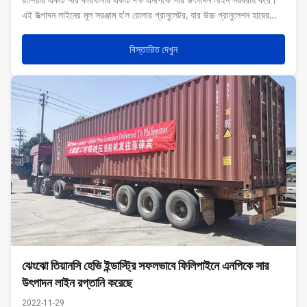
রাশিয়ার একটি সার কারখানায় একটি দক্ষ এনপিকে সার উৎপাদন লাইন সরবরাহ করে।
এই উত্পাদন লাইনের মূল সরঞ্জাম হ'ল রোলার গ্রানুলেটর, যার উচ্চ গ্রানুলেশন হারের
উল্লেখযোগ্য সুবিধা রয়েছে, বিভিন্ন ধরণের কাঁচামালের জন্য উপযুক্ত,সমাপ্ত ...
বিস্তারিত দেখুন
ঝেংঝো তিয়ানসি হেভি ইন্ডাস্ট্রি সফলভাবে ফিলিপাইনে এনপিকে সার
উৎপাদন লাইন রপ্তানি করেছে
2022-11-29