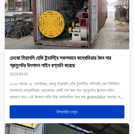
চেংঝো তিয়ানসি হেভি ইন্ডাস্ট্রি সফলভাবে কম্বোডিয়ায় জৈব সার
গ্রানুলেটর উৎপাদন লাইন রপ্তানি করেছে
2023-09-25
২০২৩ সালের ২৫ সেপ্টেম্বর, ঝেংজু তিয়ানসি হেভি ইন্ডাস্ট্রি মেশিনারি কোং লিমিটেড
সফলভাবে কম্বোডিয়ার গ্রাহকদের একটি দক্ষ জৈব সার গ্রানুলেটর উত্পাদন লাইন
সরবরাহ করে।এই উত্পাদন লাইন উচ্চ কার্যকারিতা জৈব সার granulator ব্যবহার করে
মূল সরঞ্জাম হিসাবে, উচ্চ granulation হার সঙ্গে, জৈব বর্জ্য চিকিত্সা নিবেদি...
বিস্তারিত দেখুন